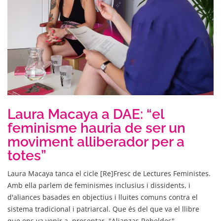
Laura Macaya a DAE: “el
feminisme hauria de ser un
moviment alliberador per a
totes”
Laura Macaya tanca el cicle [Re]Fresc de Lectures Feministes.
Amb ella parlem de feminismes inclusius i dissidents, i
d'aliances basades en objectius i lluites comuns contra el
sistema tradicional i patriarcal. Que és del que va el llibre
que ens va venir a presentar, "Alianzas Rebeldes".