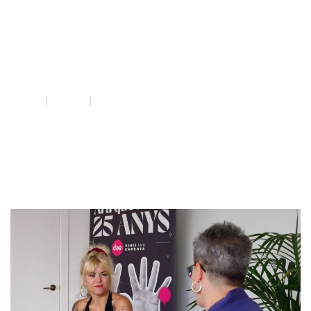
feminismes
dissidents
INICI
QUE FEM
FEMINISMES DISSIDENTS