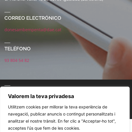
CORREO ELECTRÓNICO
donesambempenta@dae.cat
TELÉFONO
93 804 54 82
CORREO ELECTRÓNICO
Valorem la teva privadesa
Utilitzem cookies per millorar la teva experiència de
navegació, publicar anuncis o contingut personalitzats i
analitzar el nostre trànsit. En fer clic a "Acceptar-ho tot",
POLÍTICA DE REDES SOCIALES
AVISO LEGAL
POLÍTICA DE PRIVACIDAD
acceptes l'ús que fem de les cookies.