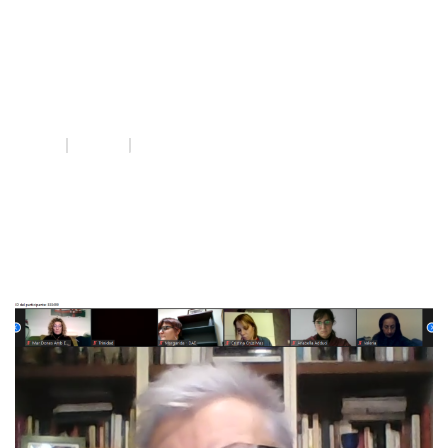
justícia
patriarcal
INICI
QUE FEM
JUSTÍCIA PATRIARCAL