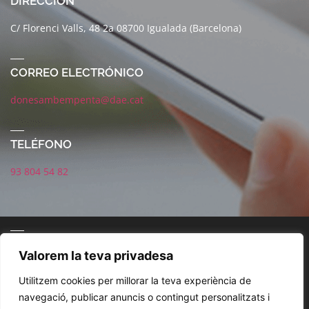
DIRECCIÓN
C/ Florenci Valls, 48 2a 08700 Igualada (Barcelona)
CORREO ELECTRÓNICO
donesambempenta@dae.cat
TELÉFONO
93 804 54 82
CORREO ELECTRÓNICO
Valorem la teva privadesa
Utilitzem cookies per millorar la teva experiència de
navegació, publicar anuncis o contingut personalitzats i