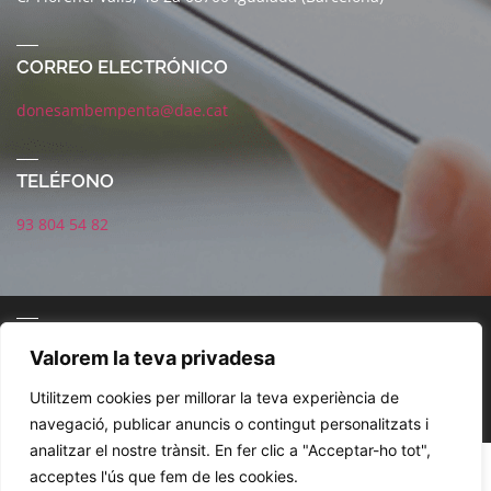
CORREO ELECTRÓNICO
donesambempenta@dae.cat
TELÉFONO
93 804 54 82
CORREO ELECTRÓNICO
Valorem la teva privadesa
Utilitzem cookies per millorar la teva experiència de
navegació, publicar anuncis o contingut personalitzats i
analitzar el nostre trànsit. En fer clic a "Acceptar-ho tot",
POLÍTICA DE REDES SOCIALES
AVISO LEGAL
POLÍTICA DE PRIVACIDAD
acceptes l'ús que fem de les cookies.