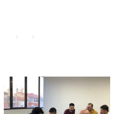
masculinitats
corresponsables
INICI
QUE FEM
MASCULINITATS CORRESPONSABLES