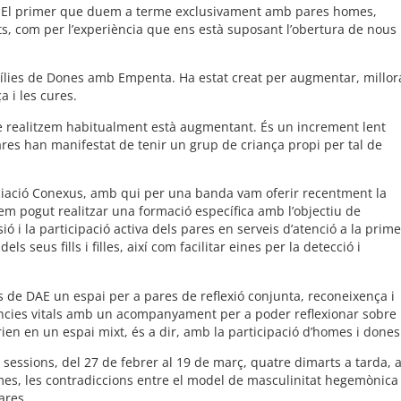
at”. El primer que duem a terme exclusivament amb pares homes,
rats, com per l’experiència que ens està suposant l’obertura de nous
amílies de Dones amb Empenta. Ha estat creat per augmentar, millor
a i les cures.
ue realitzem habitualment està augmentant. És un increment lent
 pares han manifestat de tenir un grup de criança propi per tal de
sociació Conexus, amb qui per una banda vam oferir recentment la
em pogut realitzar una formació específica amb l’objectiu de
 i la participació activa dels pares en serveis d’atenció a la prim
seus fills i filles, així com facilitar eines per la detecció i
de DAE un espai per a pares de reflexió conjunta, reconeixença i
ències vitals amb un acompanyament per a poder reflexionar sobre
rien en un espai mixt, és a dir, amb la participació d’homes i dones
 sessions, del 27 de febrer al 19 de març, quatre dimarts a tarda, 
mes, les contradiccions entre el model de masculinitat hegemònica
ares.