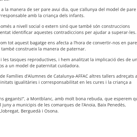
 a la manera de ser pare avui dia, que s’allunya del model de pare
rresponsable amb la criança dels infants.
només a nivell social o extern sinó que també són construccions
ntat identificar aquestes contradiccions per ajudar a superar-les.
com tot aquest bagatge ens afecta a l’hora de convertir-nos en par
ia també construeix la manera de paternar.
i les tasques reproductives, i hem analitzat la implicació des de u
nos a un model de paternitat cuidadora.
de Famílies d’Alumnes de Catalunya-AFFAC altres tallers adreçats 
tats igualitàries i corresponsabilitat en les cures i la criança a
cions gegants!”, a Montblanc, amb molt bona rebuda, que esperem q
l juny a municipis de les comarques de l’Anoia, Baix Penedès,
 Llobregat, Berguedà i Osona.