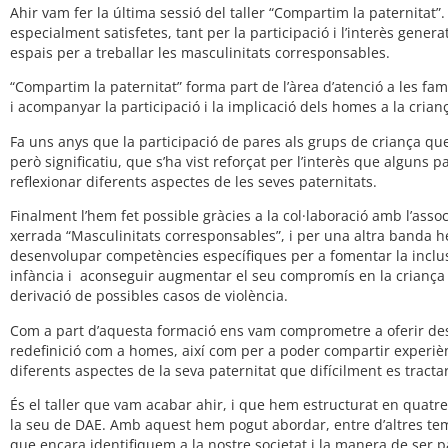
Ahir vam fer la última sessió del taller “Compartim la paternit
especialment satisfetes, tant per la participació i l’interès gene
espais per a treballar les masculinitats corresponsables.
“Compartim la paternitat” forma part de l’àrea d’atenció a les f
i acompanyar la participació i la implicació dels homes a la crianç
Fa uns anys que la participació de pares als grups de criança q
però significatiu, que s’ha vist reforçat per l’interès que alguns
reflexionar diferents aspectes de les seves paternitats.
Finalment l’hem fet possible gràcies a la col·laboració amb l’as
xerrada “Masculinitats corresponsables”, i per una altra banda h
desenvolupar competències específiques per a fomentar la inclusió
infància i aconseguir augmentar el seu compromís en la criança dels 
derivació de possibles casos de violència.
Com a part d’aquesta formació ens vam comprometre a oferir des 
redefinició com a homes, així com per a poder compartir experi
diferents aspectes de la seva paternitat que difícilment es tracta
És el taller que vam acabar ahir, i que hem estructurat en quatre
la seu de DAE. Amb aquest hem pogut abordar, entre d’altres te
que encara identifiquem a la nostre societat i la manera de ser p