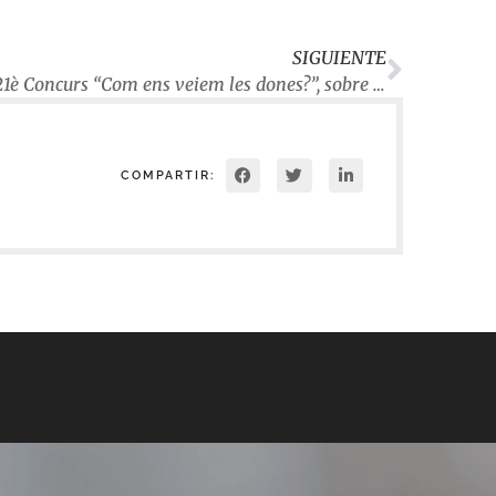
SIGUIENTE
Tres vilanovines, guanyadores del 21è Concurs “Com ens veiem les dones?”, sobre la pressió estètica
COMPARTIR: