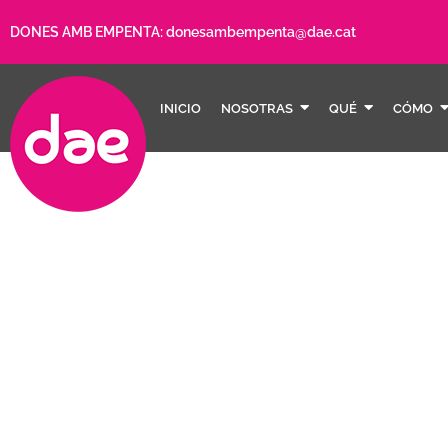
DONES AMB EMPENTA:
donesambempenta@dae.cat
INICIO
NOSOTRAS
QUÉ
CÓMO