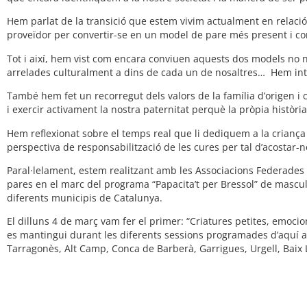
Hem parlat de la transició que estem vivim actualment en relació
proveïdor per convertir-se en un model de pare més present i co
Tot i així, hem vist com encara conviuen aquests dos models no 
arrelades culturalment a dins de cada un de nosaltres… Hem inte
També hem fet un recorregut dels valors de la família d’origen i 
i exercir activament la nostra paternitat perquè la pròpia històr
Hem reflexionat sobre el temps real que li dediquem a la criança 
perspectiva de responsabilització de les cures per tal d’acostar-
Paral·lelament, estem realitzant amb les Associacions Federades 
pares en el marc del programa “Papacita’t per Bressol” de masculini
diferents municipis de Catalunya.
El dilluns 4 de març vam fer el primer: “Criatures petites, emo
es mantingui durant les diferents sessions programades d’aquí a
Tarragonès, Alt Camp, Conca de Barberà, Garrigues, Urgell, Baix