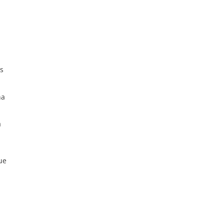
es
na
a
ue