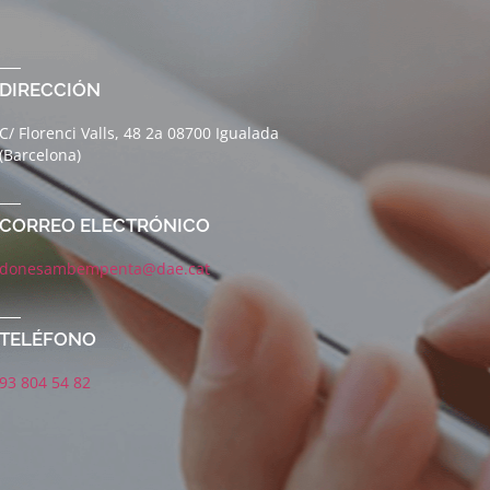
DIRECCIÓN
C/ Florenci Valls, 48 2a 08700 Igualada
(Barcelona)
CORREO ELECTRÓNICO
donesambempenta@dae.cat
TELÉFONO
93 804 54 82