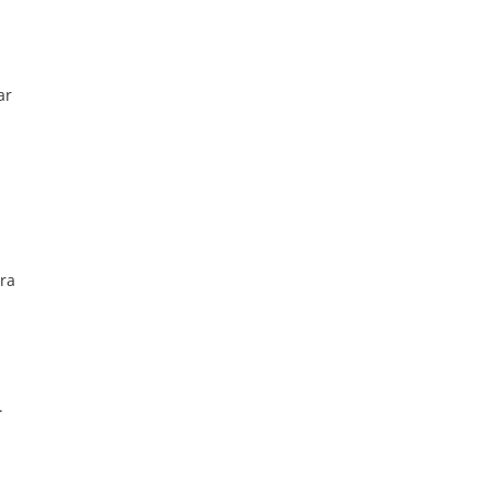
ar
era
.
a