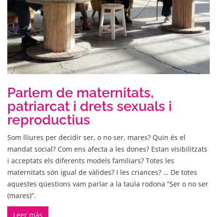
Parlem de maternitats,
patriarcat i drets sexuals i
reproductius
Som lliures per decidir ser, o no ser, mares? Quin és el
mandat social? Com ens afecta a les dones? Estan visibilitzats
i acceptats els diferents models familiars? Totes les
maternitats són igual de vàlides? I les criances? … De totes
aquestes qüestions vam parlar a la taula rodona “Ser o no ser
(mares)”.
Leer más