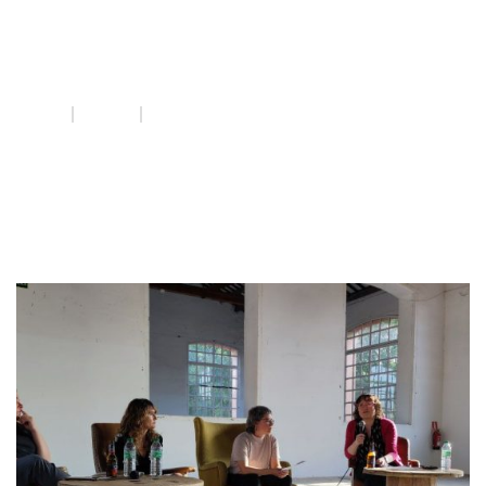
maternitat
INICI
QUE FEM
MATERNITAT