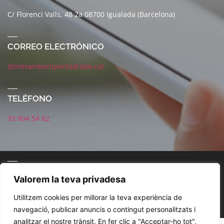
C/ Florenci Valls, 48 2a 08700 Igualada (Barcelona)
CORREO ELECTRÓNICO
donesambempenta@dae.cat
TELÉFONO
93 804 54 82
CORREO ELECTRÓNICO
Valorem la teva privadesa
Utilitzem cookies per millorar la teva experiència de
navegació, publicar anuncis o contingut personalitzats i
analitzar el nostre trànsit. En fer clic a "Acceptar-ho tot",