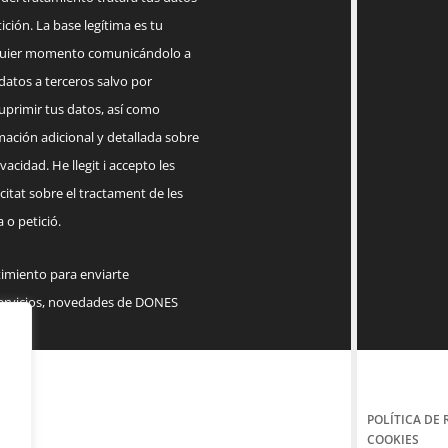
ición. La base legítima es tu
lquier momento comunicándolo a
datos a terceros salvo por
suprimir tus datos, así como
mación adicional y detallada sobre
acidad. He llegit i accepto les
citat sobre el tractament de les
 o petició.
timiento para enviarte
servicios, novedades de DONES
POLÍTICA DE 
COOKIES