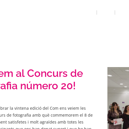
INICI
QUE FEM
NOSAL
bem al Concurs de
afia número 20!
rar la vintena edició del Com ens veiem les
curs de fotografia amb què commemorem el 8 de
t satisfetes i molt agraïdes amb totes les
icipants que ens han donat suport i que ho han