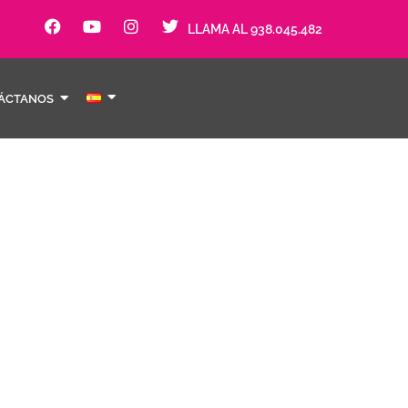
LLAMA AL 938.045.482
ÁCTANOS
res i l’amor