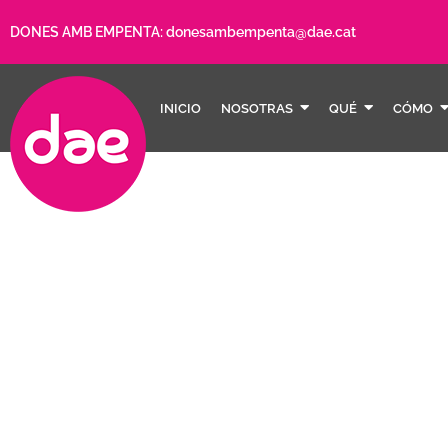
DONES AMB EMPENTA:
donesambempenta@dae.cat
INICIO
NOSOTRAS
QUÉ
CÓMO