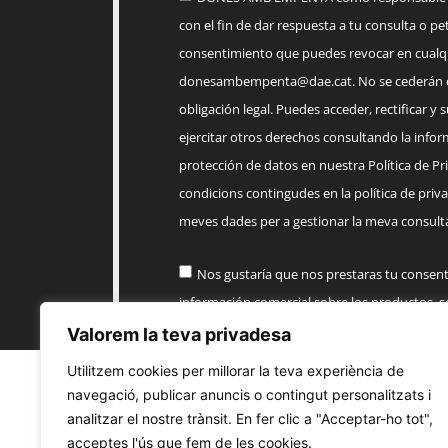
con el fin de dar respuesta a tu consulta o pet
consentimiento que puedes revocar en cua
donesambempenta@dae.cat
. No se cederán 
obligación legal. Puedes acceder, rectificar y 
ejercitar otros derechos consultando la infor
protección de datos en nuestra Política de Priv
condicions contingudes en la política de priva
meves dades per a gestionar la meva consulta
Nos gustaría que nos prestaras tu consen
información comercial sobre los productos, 
AMB EMPENTA
Valorem la teva privadesa
Utilitzem cookies per millorar la teva experiència de
Enviar
navegació, publicar anuncis o contingut personalitzats i
analitzar el nostre trànsit. En fer clic a "Acceptar-ho tot",
acceptes l'ús que fem de les cookies.