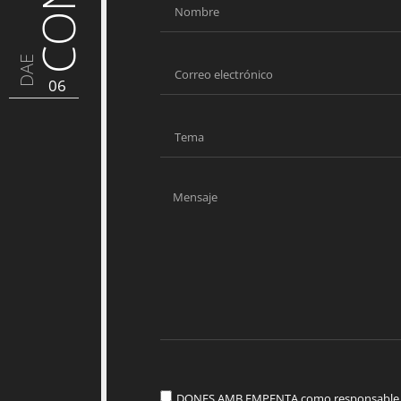
DAE
06
DONES AMB EMPENTA como responsable del