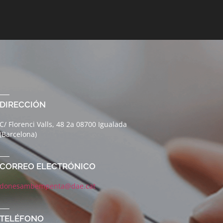
DIRECCIÓN
C/ Florenci Valls, 48 2a 08700 Igualada
(Barcelona)
CORREO ELECTRÓNICO
donesambempenta@dae.cat
TELÉFONO