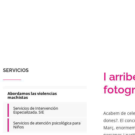
SERVICIOS
I arri
fotogr
Abordamos las violencias
machistas
Servicios de Intervención
Especializada. SIE
Acabem de celeb
dones?. El con
Servicios de atención psicológica para
Niños
Març, enormemen
persones i part