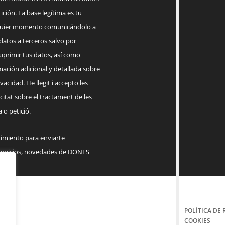
ición. La base legítima es tu
lquier momento comunicándolo a
datos a terceros salvo por
suprimir tus datos, así como
mación adicional y detallada sobre
acidad. He llegit i accepto les
citat sobre el tractament de les
 o petició.
timiento para enviarte
servicios, novedades de DONES
POLÍTICA DE 
COOKIES