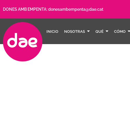
DONES AMB EMPENTA:
donesambempenta@dae.cat
INICIO
NOSOTRAS
QUÉ
CÓMO