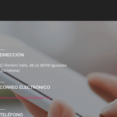
DIRECCIÓN
C/ Florenci Valls, 48 2a 08700 Igualada
(Barcelona)
CORREO ELECTRÓNICO
donesambempenta@dae.cat
TELÉFONO