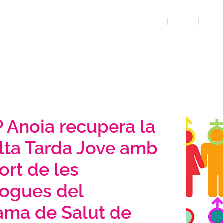
INICI
QUE FEM
SEXUA
 Anoia recupera la
lta Tarda Jove amb
ort de les
logues del
ama de Salut de