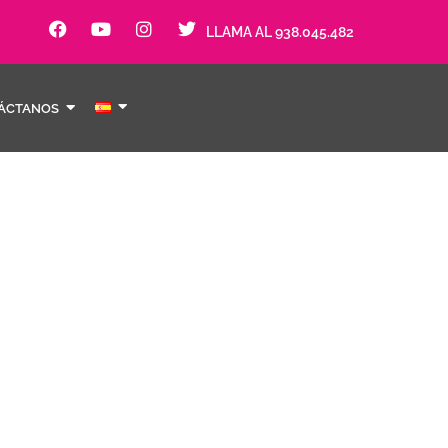
LLAMA AL 938.045.482
ÁCTANOS
itat