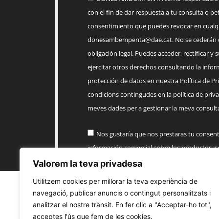
con el fin de dar respuesta a tu consulta o pet
consentimiento que puedes revocar en cua
donesambempenta@dae.cat
. No se cederán 
obligación legal. Puedes acceder, rectificar y 
ejercitar otros derechos consultando la infor
protección de datos en nuestra Política de Priv
condicions contingudes en la política de priva
meves dades per a gestionar la meva consulta
Nos gustaría que nos prestaras tu consen
información comercial sobre los productos, 
AMB EMPENTA
Valorem la teva privadesa
Utilitzem cookies per millorar la teva experiència de
Enviar
navegació, publicar anuncis o contingut personalitzats i
analitzar el nostre trànsit. En fer clic a "Acceptar-ho tot",
acceptes l'ús que fem de les cookies.