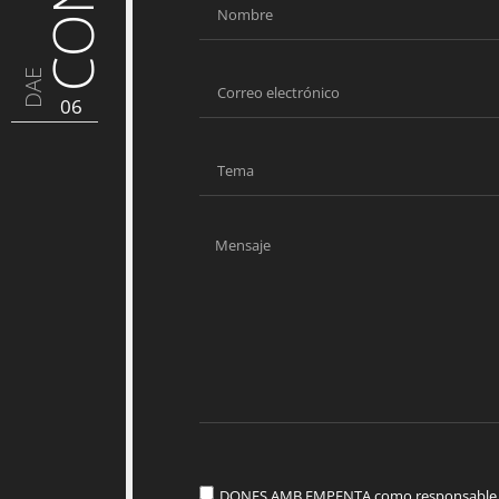
DAE
06
DONES AMB EMPENTA como responsable del