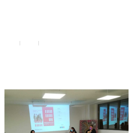
Veïnes per
Veïnes
INICI
QUE FEM
VEÏNES PER VEÏNES