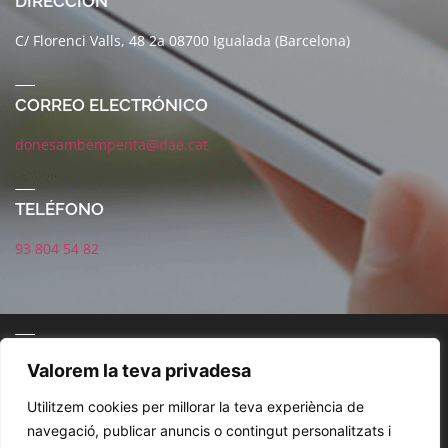
DIRECCIÓN
C/ Florenci Valls, 48 2a 08700 Igualada (Barcelona)
CORREO ELECTRÓNICO
donesambempenta@dae.cat
TELÉFONO
93 804 54 82
CORREO ELECTRÓNICO
Valorem la teva privadesa
Utilitzem cookies per millorar la teva experiència de
navegació, publicar anuncis o contingut personalitzats i