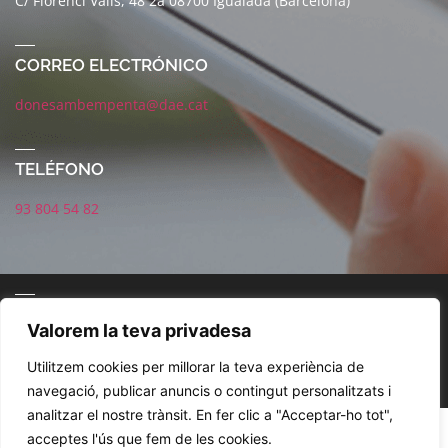
C/ Florenci Valls, 48 2a 08700 Igualada (Barcelona)
CORREO ELECTRÓNICO
donesambempenta@dae.cat
TELÉFONO
93 804 54 82
CORREO ELECTRÓNICO
Valorem la teva privadesa
Utilitzem cookies per millorar la teva experiència de
navegació, publicar anuncis o contingut personalitzats i
analitzar el nostre trànsit. En fer clic a "Acceptar-ho tot",
POLÍTICA DE REDES SOCIALES
AVISO LEGAL
POLÍTICA DE PRIVACIDAD
acceptes l'ús que fem de les cookies.