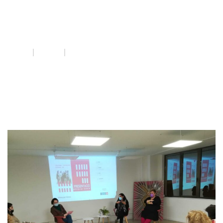
xarxa feminista
INICI
QUE FEM
XARXA FEMINISTA