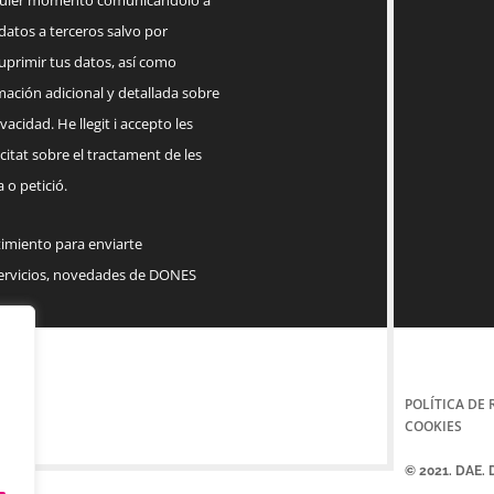
lquier momento comunicándolo a
datos a terceros salvo por
suprimir tus datos, así como
mación adicional y detallada sobre
acidad. He llegit i accepto les
citat sobre el tractament de les
 o petició.
timiento para enviarte
servicios, novedades de DONES
POLÍTICA DE 
COOKIES
© 2021. DAE.