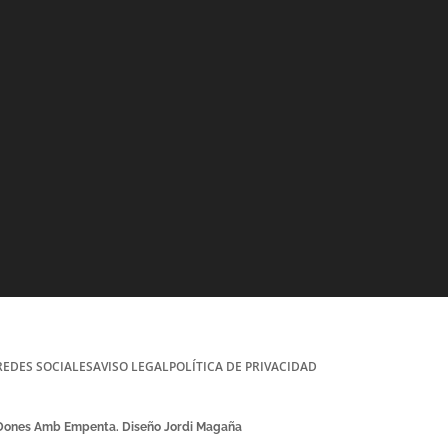
REDES SOCIALES
AVISO LEGAL
POLÍTICA DE PRIVACIDAD
 Dones Amb Empenta. Diseño Jordi Magaña