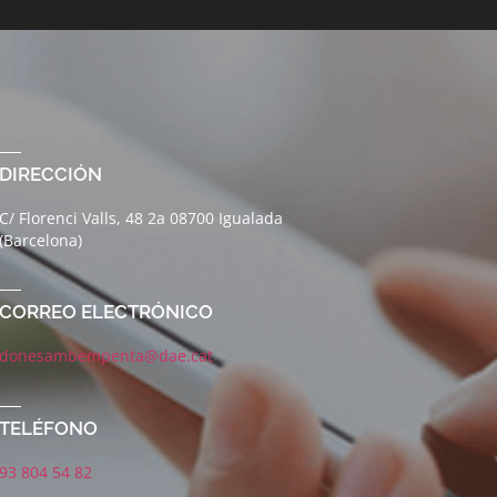
DIRECCIÓN
C/ Florenci Valls, 48 2a 08700 Igualada
(Barcelona)
CORREO ELECTRÓNICO
donesambempenta@dae.cat
TELÉFONO
93 804 54 82