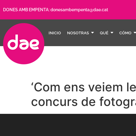
DONES AMB EMPENTA:
donesambempenta@dae.cat
INICIO
NOSOTRAS
QUÉ
CÓMO
‘Com ens veiem les
concurs de fotogra