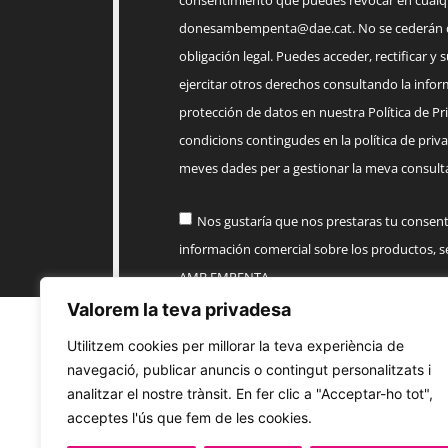
consentimiento que puedes revocar en cua
donesambempenta@dae.cat
. No se cederán 
obligación legal. Puedes acceder, rectificar y 
ejercitar otros derechos consultando la infor
protección de datos en nuestra Política de Priv
condicions contingudes en la política de priva
meves dades per a gestionar la meva consulta
Nos gustaría que nos prestaras tu consen
información comercial sobre los productos, 
AMB EMPENTA
Valorem la teva privadesa
Enviar
Utilitzem cookies per millorar la teva experiència de
navegació, publicar anuncis o contingut personalitzats i
analitzar el nostre trànsit. En fer clic a "Acceptar-ho tot",
acceptes l'ús que fem de les cookies.