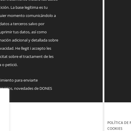
ición. La base legítima es tu
lquier momento comunicándolo a
datos a terceros salvo por
suprimir tus datos, así como
mación adicional y detallada sobre
acidad. He llegit i accepto les
citat sobre el tractament de les
 o petició.
timiento para enviarte
servicios, novedades de DONES
POLÍTICA DE 
COOKIES