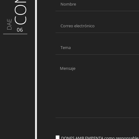
DAE
06
DONES AMB EMPENTA como responsable del