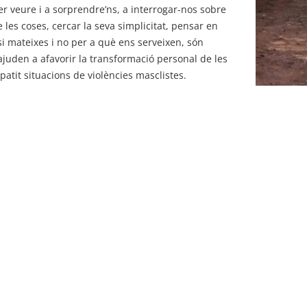
r veure i a sorprendre’ns, a interrogar-nos sobre
 les coses, cercar la seva simplicitat, pensar en
si mateixes i no per a què ens serveixen, són
juden a afavorir la transformació personal de les
atit situacions de violències masclistes.