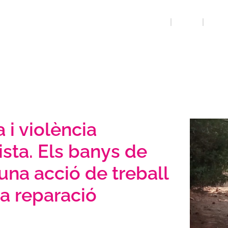
INICI
QUE FEM
BANYS
 i violència
sta. Els banys de
una acció de treball
la reparació