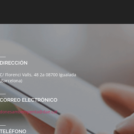
DIRECCIÓN
C/ Florenci Valls, 48 2a 08700 Igualada
(Barcelona)
CORREO ELECTRÓNICO
donesambempenta@dae.cat
TELÉFONO