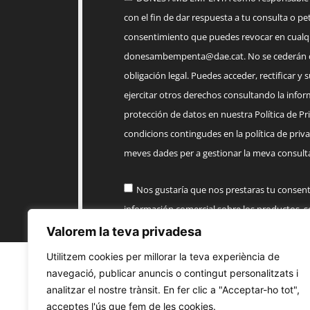
con el fin de dar respuesta a tu consulta o pet
consentimiento que puedes revocar en cua
donesambempenta@dae.cat
. No se cederán 
obligación legal. Puedes acceder, rectificar y 
ejercitar otros derechos consultando la infor
protección de datos en nuestra Política de Priv
condicions contingudes en la política de priva
meves dades per a gestionar la meva consulta
Nos gustaría que nos prestaras tu consen
información comercial sobre los productos, 
AMB EMPENTA
Valorem la teva privadesa
Utilitzem cookies per millorar la teva experiència de
Enviar
navegació, publicar anuncis o contingut personalitzats i
analitzar el nostre trànsit. En fer clic a "Acceptar-ho tot",
acceptes l'ús que fem de les cookies.