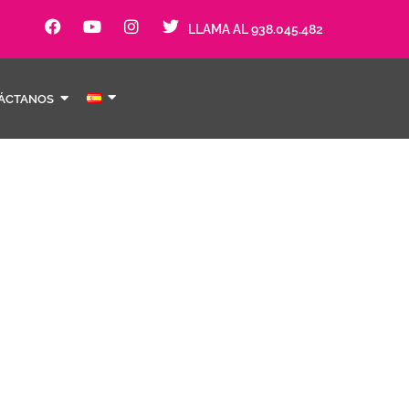
LLAMA AL 938.045.482
ÁCTANOS
 de bosc