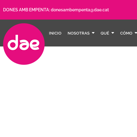
DONES AMB EMPENTA:
donesambempenta@dae.cat
INICIO
NOSOTRAS
QUÉ
CÓMO