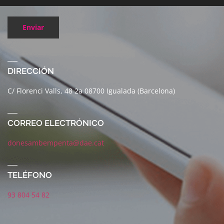
Enviar
DIRECCIÓN
C/ Florenci Valls, 48 2a 08700 Igualada (Barcelona)
CORREO ELECTRÓNICO
donesambempenta@dae.cat
TELÉFONO
93 804 54 82