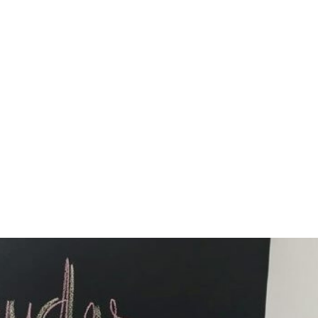
 SIE a
Boi de
bregat
EGAT