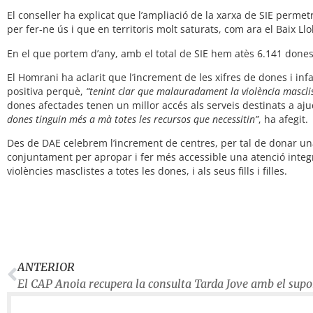
El conseller ha explicat que l’ampliació de la xarxa de SIE perme
per fer-ne ús i que en territoris molt saturats, com ara el Baix L
En el que portem d’any, amb el total de SIE hem atès 6.141 dones,
El Homrani ha aclarit que l’increment de les xifres de dones i in
positiva perquè,
“tenint clar que malauradament la violència masclis
dones afectades tenen un millor accés als serveis destinats a aju
dones tinguin més a mà totes les recursos que necessitin”
, ha afegit.
Des de DAE celebrem l’increment de centres, per tal de donar una 
conjuntament per apropar i fer més accessible una atenció integra
violències masclistes a totes les dones, i als seus fills i filles.
ANTERIOR