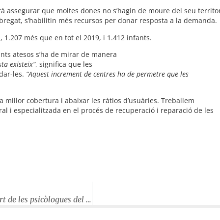
trà assegurar que moltes dones no s’hagin de moure del seu territo
lobregat, s’habilitin més recursos per donar resposta a la demanda.
 1.207 més que en tot el 2019, i 1.412 infants.
fants atesos s’ha de mirar de manera
ta existeix”
, significa que les
dar-les.
“Aquest increment de centres ha de permetre que les
millor cobertura i abaixar les ràtios d’usuàries. Treballem
l i especialitzada en el procés de recuperació i reparació de les
El CAP Anoia recupera la consulta Tarda Jove amb el suport de les psicòlogues del Programa de Salut de DAE