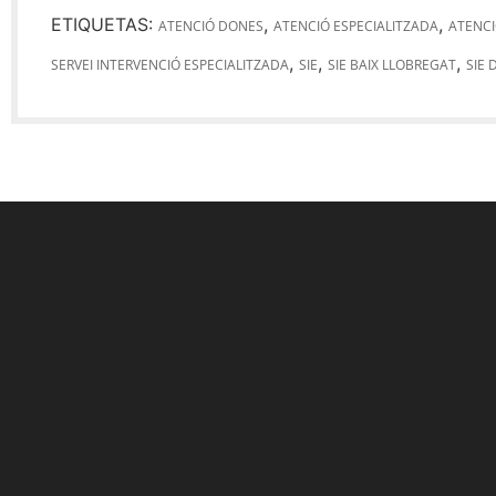
ETIQUETAS:
,
,
ATENCIÓ DONES
ATENCIÓ ESPECIALITZADA
ATENCI
,
,
,
SERVEI INTERVENCIÓ ESPECIALITZADA
SIE
SIE BAIX LLOBREGAT
SIE 