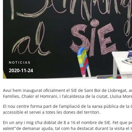
NOTICIAS
2020-11-24
Avui hem inaugurat oficialment el SIE de Sant Boi de Llobregat, amb
Famílies, Chakir el Homrani, i l’alcaldessa de la ciutat, Lluïsa Mor
El nou centre forma part de l’ampliació de la xarxa pública de la G
accessible el servei a totes les dones del territori.
En un any i mig s’ha doblat de 8 a 16 el nombre de SIE. Fet que
valent”
de demanar ajuda, tal com ha destacat durant la visita el