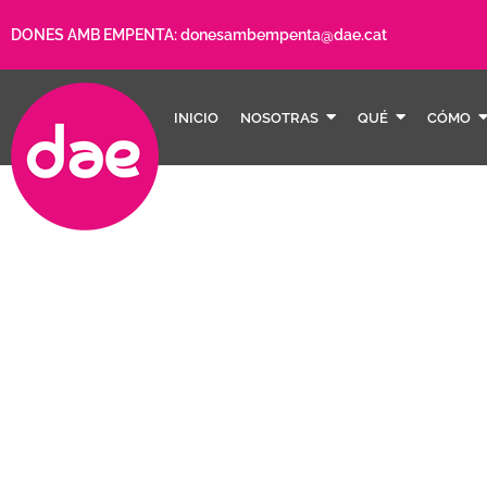
DONES AMB EMPENTA:
donesambempenta@dae.cat
INICIO
NOSOTRAS
QUÉ
CÓMO