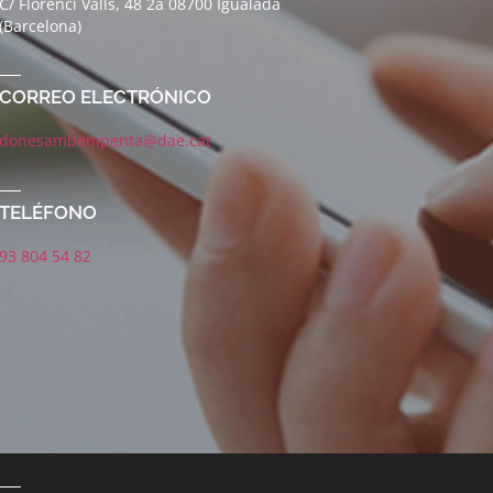
C/ Florenci Valls, 48 2a 08700 Igualada
(Barcelona)
CORREO ELECTRÓNICO
donesambempenta@dae.cat
TELÉFONO
93 804 54 82