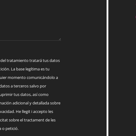
 tratamiento tratará tus datos
ición. La base legítima es tu
lquier momento comunicándolo a
datos a terceros salvo por
suprimir tus datos, así como
mación adicional y detallada sobre
acidad. He llegit i accepto les
citat sobre el tractament de les
 o petició.