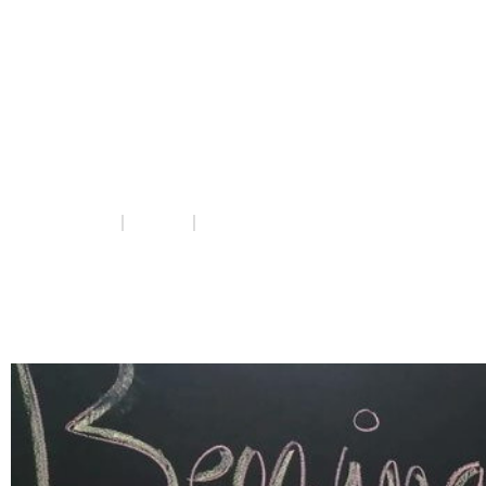
Obrim nou
Sant 
Llo
INICIO
NOTICIAS
OBRIM NOU SIE A SANT BOI DE LLOBR