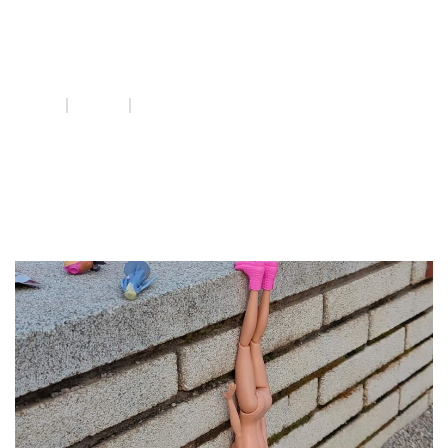
desigualtats
INICI
QUE FEM
DESIGUALTATS