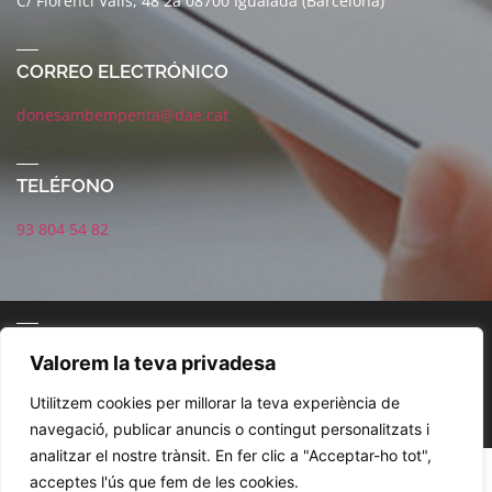
C/ Florenci Valls, 48 2a 08700 Igualada (Barcelona)
CORREO ELECTRÓNICO
donesambempenta@dae.cat
TELÉFONO
93 804 54 82
CORREO ELECTRÓNICO
Valorem la teva privadesa
Utilitzem cookies per millorar la teva experiència de
navegació, publicar anuncis o contingut personalitzats i
analitzar el nostre trànsit. En fer clic a "Acceptar-ho tot",
POLÍTICA DE REDES SOCIALES
AVISO LEGAL
POLÍTICA DE PRIVACIDAD
acceptes l'ús que fem de les cookies.