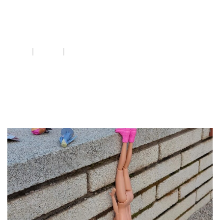
post pandèmia
INICI
QUE FEM
POST PANDÈMIA