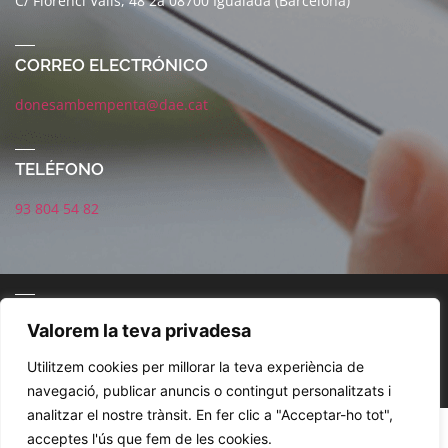
C/ Florenci Valls, 48 2a 08700 Igualada (Barcelona)
CORREO ELECTRÓNICO
donesambempenta@dae.cat
TELÉFONO
93 804 54 82
CORREO ELECTRÓNICO
Valorem la teva privadesa
Utilitzem cookies per millorar la teva experiència de
navegació, publicar anuncis o contingut personalitzats i
analitzar el nostre trànsit. En fer clic a "Acceptar-ho tot",
POLÍTICA DE REDES SOCIALES
AVISO LEGAL
POLÍTICA DE PRIVACIDAD
acceptes l'ús que fem de les cookies.