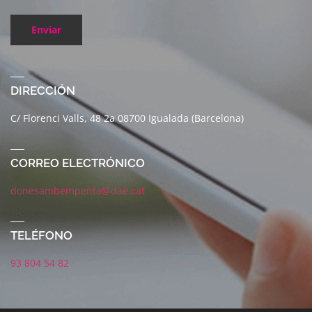
Enviar
DIRECCIÓN
C/ Florenci Valls, 48 2a 08700 Igualada (Barcelona)
CORREO ELECTRÓNICO
donesambempenta@dae.cat
TELÉFONO
93 804 54 82