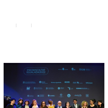
premi DAE
INICI
QUE FEM
PREMI DAE