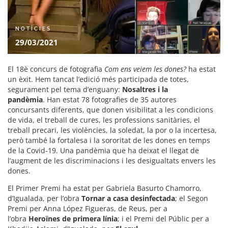
NOTÍCIES
29/03/2021
El 18è concurs de fotografia
Com ens veiem les dones?
ha estat
un èxit. Hem tancat l’edició més participada de totes,
segurament pel tema d’enguany:
Nosaltres i la
pandèmia
. Han estat 78 fotografies de 35 autores
concursants diferents, que donen visibilitat a les condicions
de vida, el treball de cures, les professions sanitàries, el
treball precari, les violències, la soledat, la por o la incertesa,
però també la fortalesa i la sororitat de les dones en temps
de la Covid-19. Una pandèmia que ha deixat el llegat de
l’augment de les discriminacions i les desigualtats envers les
dones.
El Primer Premi ha estat per Gabriela Basurto Chamorro,
d’Igualada, per l’obra
Tornar a casa desinfectada
; el Segon
Premi per Anna López Figueras, de Reus, per a
l’obra
Heroïnes de primera línia
; i el Premi del Públic per a