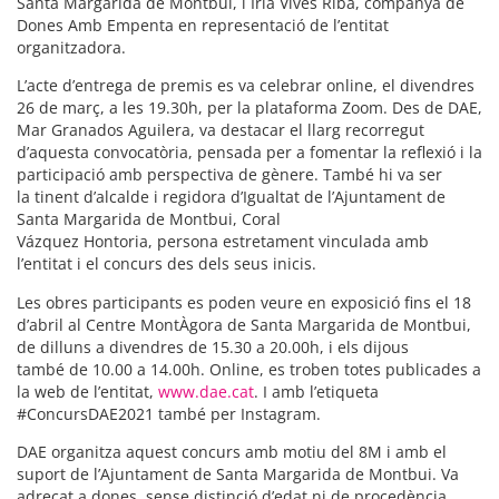
Santa Margarida de Montbui, i Iria Vives Riba, companya de
Dones Amb Empenta en representació de l’entitat
organitzadora.
L’acte d’entrega de premis es va celebrar online, el divendres
26 de març, a les 19.30h, per la plataforma Zoom. Des de DAE,
Mar Granados Aguilera, va destacar el llarg recorregut
d’aquesta convocatòria, pensada per a fomentar la reflexió i la
participació amb perspectiva de gènere. També hi va ser
la tinent d’alcalde i regidora d’Igualtat de l’Ajuntament de
Santa Margarida de Montbui, Coral
Vázquez Hontoria, persona estretament vinculada amb
l’entitat i el concurs des dels seus inicis.
Les obres participants es poden veure en exposició fins el 18
d’abril al Centre MontÀgora de Santa Margarida de Montbui,
de dilluns a divendres de 15.30 a 20.00h, i els dijous
també de 10.00 a 14.00h. Online, es troben totes publicades a
la web de l’entitat,
www.dae.cat
. I amb l’etiqueta
#ConcursDAE2021 també per Instagram.
DAE organitza aquest concurs amb motiu del 8M i amb el
suport de l’Ajuntament de Santa Margarida de Montbui. Va
adreçat a dones, sense distinció d’edat ni de procedència,