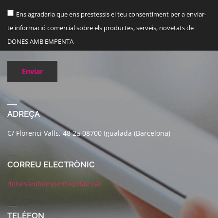
Ens agradaria que ens prestessis el teu consentiment per a enviar-
te informació comercial sobre els productes, serveis, novetats de
DONES AMB EMPENTA
Enviar
ADREÇA
C/ Florenci Valls, 48 2a 08700 Igualada (Barcelona)
CORREU ELECTRÒNIC
donesambempenta@dae.cat
TELÈFON