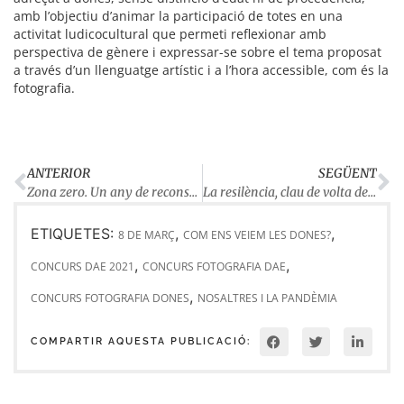
amb l’objectiu d’animar la participació de totes en una
activitat ludicocultural que permeti reflexionar amb
perspectiva de gènere i expressar-se sobre el tema proposat
a través d’un llenguatge artístic i a l’hora accessible, com és la
fotografia.
ANTERIOR
SEGÜENT
Zona zero. Un any de reconstrucció del model de treball amb la Covid
La resilència, clau de volta del SOAF Anoia per afrontar la pandèmia amb les famílies
ETIQUETES:
,
,
8 DE MARÇ
COM ENS VEIEM LES DONES?
,
,
CONCURS DAE 2021
CONCURS FOTOGRAFIA DAE
,
CONCURS FOTOGRAFIA DONES
NOSALTRES I LA PANDÈMIA
COMPARTIR AQUESTA PUBLICACIÓ: