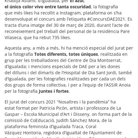
Khadija Aslami, d’Igualada, per
El azul,
el único color vivo entre tanta oscuridad
, la fotografia
que més likes ha recollit a Instagram, plataforma on s’ha
desenvolupat el concurs amb l’etiqueta #ConcursDAE2021. Es
tracta d’una imatge del 30 de març de 2020, durant l’acte de
reconeixement pel treball del personal de la residència Pare
Vilaseca, que ha rebut 735 likes.
Aquesta any, a més a més, hi ha menció especial del jurat per
a la fotografia
Totes diferents, totes úniques
, realitzada en
grup per les treballadores del Centre de Dia Montserrat,
d’Igualada; i mencions especials de DAE per a les dones
del dilluns i del dimarts de l’Hospital de Dia Sant Jordi, també
d’Igualada, per les fotografies realitzades per cada un dels
dos grups de forma col·lectiva, i per a l’equip de l’ASSIR Anoia
per la fotografia
Juntes i fortes
.
El Jurat del concurs 2021 “Nosaltres i la pandèmia” ha
estat format per Patricia Picón, artista i professora de La
Gaspar – Escola Municipal d’Art i Disseny, on forma part de la
comissió de CoEducació, Judith Sánchez Mora, de la
plataforma feminista d’Igualada Traca, Coral
Vázquez Hontoria, regidora d’Igualtat de l’Ajuntament de