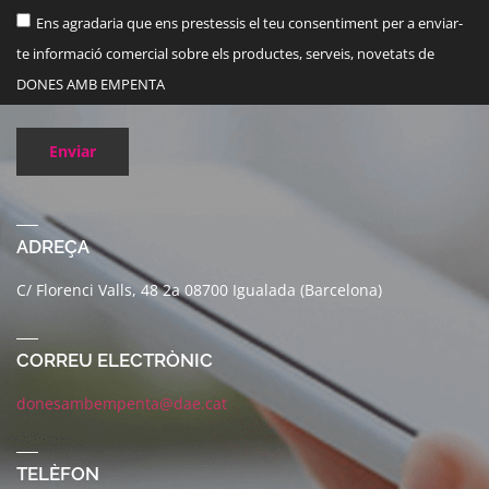
Ens agradaria que ens prestessis el teu consentiment per a enviar-
te informació comercial sobre els productes, serveis, novetats de
DONES AMB EMPENTA
Enviar
ADREÇA
C/ Florenci Valls, 48 2a 08700 Igualada (Barcelona)
CORREU ELECTRÒNIC
donesambempenta@dae.cat
TELÈFON