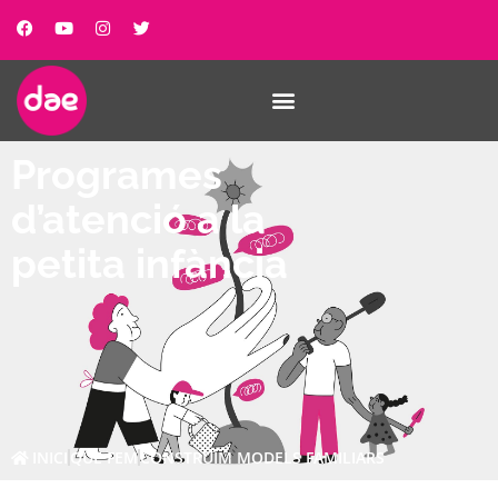
Programes
d’atenció a la
petita infància
INICI
QUE FEM
CONSTRUÏM MODELS FAMILIARS