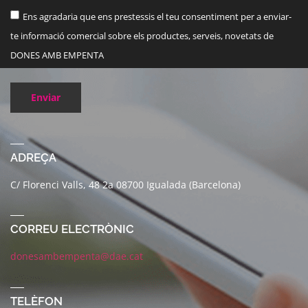
Ens agradaria que ens prestessis el teu consentiment per a enviar-
te informació comercial sobre els productes, serveis, novetats de
DONES AMB EMPENTA
Enviar
ADREÇA
C/ Florenci Valls, 48 2a 08700 Igualada (Barcelona)
CORREU ELECTRÒNIC
donesambempenta@dae.cat
TELÈFON