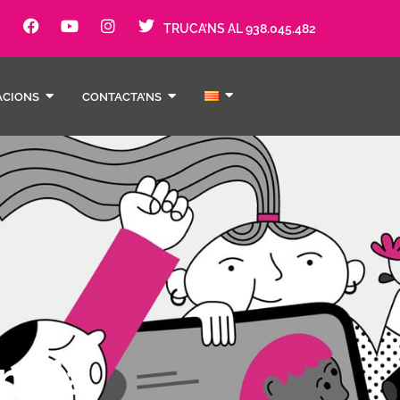
TRUCA’NS AL 938.045.482
ACIONS
CONTACTA’NS
ncia