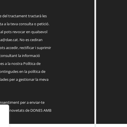
el tractament tractarà les
a a la teva consulta o petició.
ual pots revocar en qualsevol
a@dae.cat
. No es cediran
ts accedir, rectificar i suprimir
 consultant la informació
s a la nostra Política de
contingudes en la política de
dades per a gestionar la meva
onsentiment per a enviar-te
serveis, novetats de DONES AMB