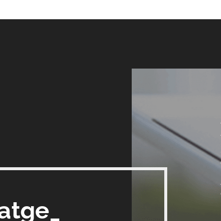
satge_