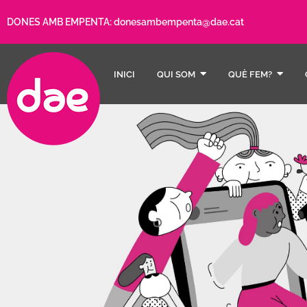
DONES AMB EMPENTA:
donesambempenta@dae.cat
INICI
QUI SOM
QUÈ FEM?