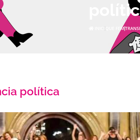
políti
INICI
QUE FEM
TRANS
cia política