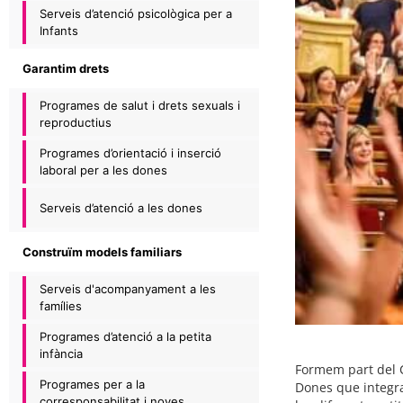
Serveis d’atenció psicològica per a
Infants
Garantim drets
Programes de salut i drets sexuals i
reproductius
Programes d’orientació i inserció
laboral per a les dones
Serveis d’atenció a les dones
Construïm models familiars
Serveis d'acompanyament a les
famílies
Programes d’atenció a la petita
infància
Formem part del Co
Programes per a la
Dones que integra
corresponsabilitat i noves