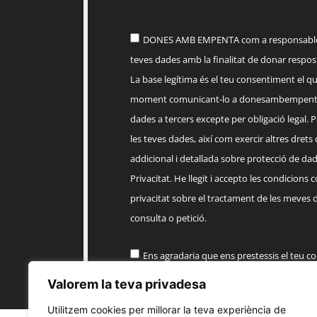
DONES AMB EMPENTA com a responsable d
teves dades amb la finalitat de donar respost
La base legítima és el teu consentiment el q
moment comunicant-lo a
donesambempent
dades a tercers excepte per obligació legal. Po
les teves dades, així com exercir altres drets
addicional i detallada sobre protecció de dade
Privacitat. He llegit i accepto les condicions 
privacitat sobre el tractament de les meves 
consulta o petició.
Ens agradaria que ens prestessis el teu c
informació comercial sobre els productes, 
Valorem la teva privadesa
EMPENTA
Utilitzem cookies per millorar la teva experiència de