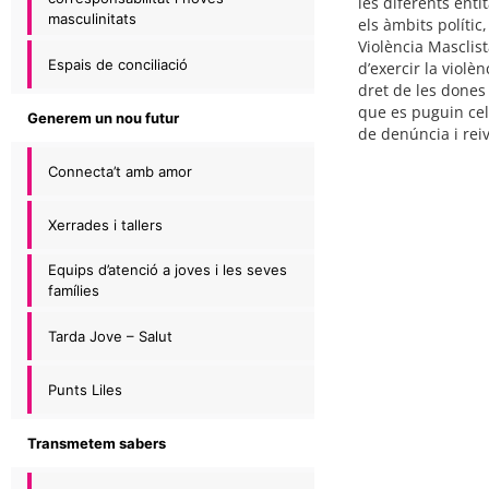
les diferents enti
masculinitats
els àmbits polític
Violència Masclis
Espais de conciliació
d’exercir la violè
dret de les dones 
que es puguin cele
Generem un nou futur
de denúncia i reiv
Connecta’t amb amor
Xerrades i tallers
Equips d’atenció a joves i les seves
famílies
Tarda Jove – Salut
Punts Liles
Transmetem sabers