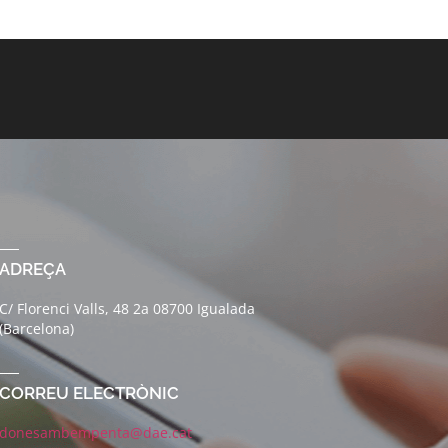
ADREÇA
C/ Florenci Valls, 48 2a 08700 Igualada
(Barcelona)
CORREU ELECTRÒNIC
donesambempenta@dae.cat