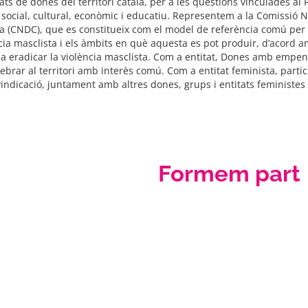
tats de dones del territori català, per a les qüestions vinculades a
, social, cultural, econòmic i educatiu. Representem a la Comissió 
ta (CNDC), que es constitueix com el model de referència comú per 
ncia masclista i els àmbits en què aquesta es pot produir, d’acord am
a eradicar la violència masclista. Com a entitat, Dones amb empenta
brar al territori amb interès comú. Com a entitat feminista, partici
indicació, juntament amb altres dones, grups i entitats feministes d
Formem part