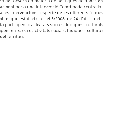
l Pla del Govern en matèria de polítiques de dones en
Nacional per a una Intervenció Coordinada contra la
a les intervencions respecte de les diferents formes
b el que estableix la Llei 5/2008, de 24 d’abril, del
 participem d’activitats socials, lúdiques, culturals
pem en xarxa d’activitats socials, lúdiques, culturals,
el territori.