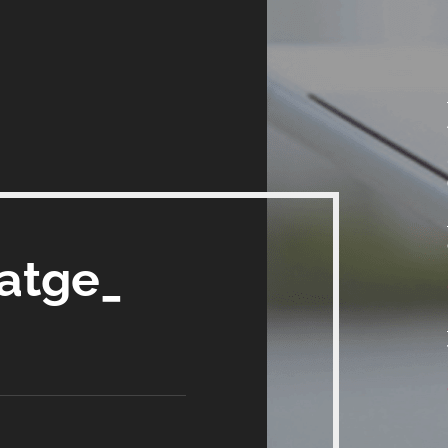
satge_