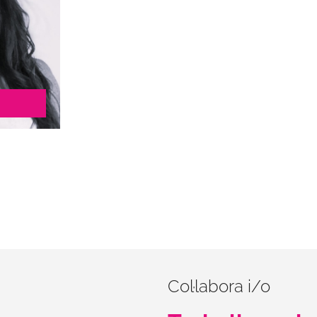
ió
 en
istes
e.cat
39
Col·labora i/o