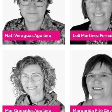
Junta directiva
Secretària
Presidenta
donesambempenta
nati.veraguas@dae.cat
938 04 54 
621 21 86 79
Nati Veraguas Aguilera
Loli Martínez Fern
Comitè de
Comitè 
Direcció
direcci
Responsable
Responsa
Àrea de Prevenc
Àrea de Salut sexual i
sensibilitzac
reproductiva
Àrea de Formac
Àrea d'Atenció a les
assessorament
famílies
consultoria
Mar Granados Aguilera
Margarida Fité Gir