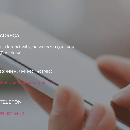
ADREÇA
C/ Florenci Valls, 48 2a 08700 Igualada
(Barcelona)
CORREU ELECTRÒNIC
donesambempenta@dae.cat
TELÈFON
93 804 54 82