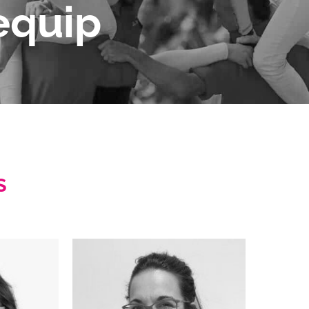
equip
S
tiva
Junta directiva