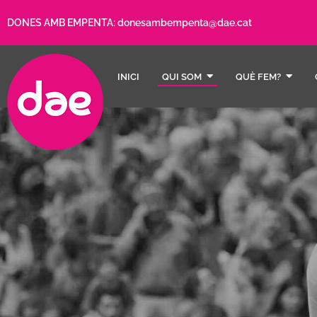
DONES AMB EMPENTA:
donesambempenta@dae.cat
INICI
QUI SOM
QUÈ FEM?