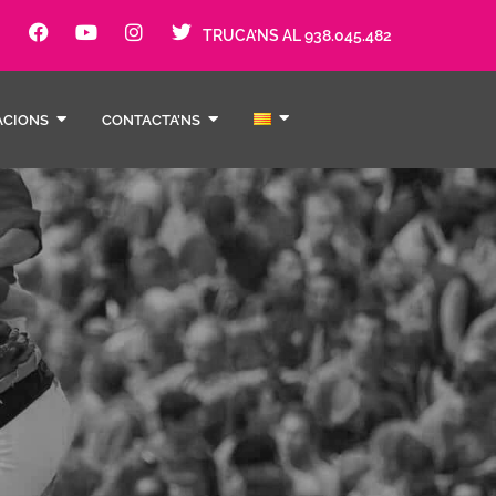
TRUCA’NS AL 938.045.482
ACIONS
CONTACTA’NS