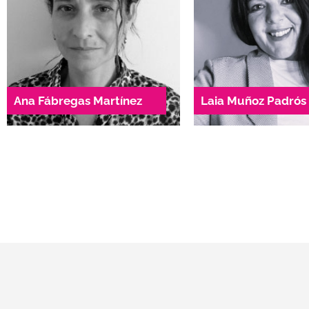
Àrea d’Atenció
Àrea d’Atenc
Especialitzada en
Especialitzada
Violències Masclistes
Violències Mascl
ana.fabregas@dae.cat
laia.munoz@da
931 35 71 72
936 71 06 
Ana Fábregas Martínez
Laia Muñoz Padrós