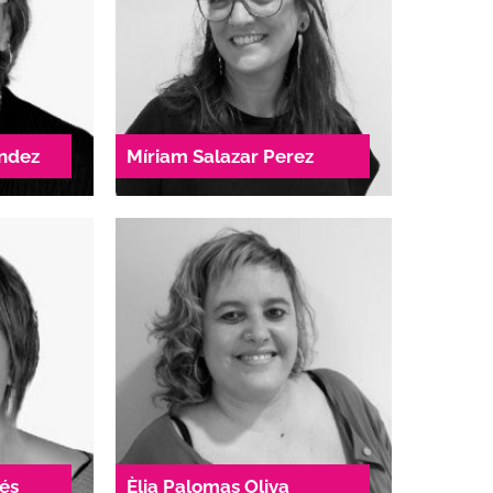
Tresorera
@dae.cat
donesambpenta@dae.cat
82
938 04 54 82
ández
Míriam Salazar Perez
de
Comitè de
ó
direcció
ble
Responsable
ió i
ió
Àrea de Relacions laborals
ió,
i cures
 i
Àrea d'Acció comunitària
elia.palomas@dae.cat
vés
Èlia Palomas Oliva