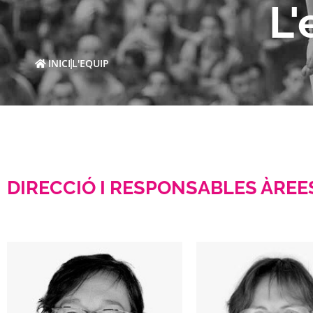
L'
INICI
L'EQUIP
DIRECCIÓ I RESPONSABLES ÀREE
Directora DAE
Junta direc