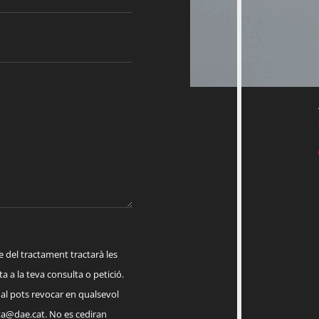
el tractament tractarà les
a a la teva consulta o petició.
ual pots revocar en qualsevol
a@dae.cat
. No es cediran