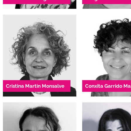
mar.granados@dae.cat
margarida.fite@
938 04 54 82
658 85 16 
Directora 
Responsable
Àrea d'Atenc
Àrea Econòmica i
Especialitzada
administrativa
Violències Mascl
Àrea de Comuni
cristina.martin@dae.cat
938 04 54 82
conxita.garrido@
938 04 82 
Cristina Martin Monsalve
Conxita Garrido Ma
Directora SIE
Directora 