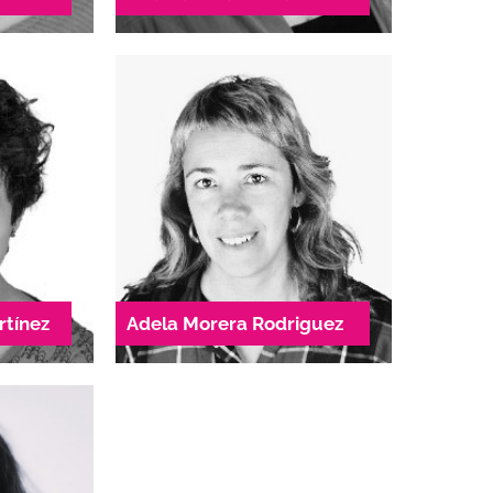
dae.cat
938 04 54 82
76
SIE
Directora SIE
ió
Àrea d’Atenció
 en
Especialitzada en
istes
Violències Masclistes
cació
dae.cat
adela.rodriguez@dae.cat
65
936 28 98 91
rtínez
Adela Morera Rodriguez
SIE