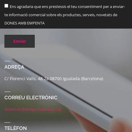
Ens agradaria que ens prestessis el teu consentiment per a enviar-
te informació comercial sobre els productes, serveis, novetats de
DONES AMB EMPENTA
Enviar
ADREÇA
C/ Florenci Valls, 48 2a 08700 Igualada (Barcelona)
CORREU ELECTRÒNIC
donesambempenta@dae.cat
TELÈFON