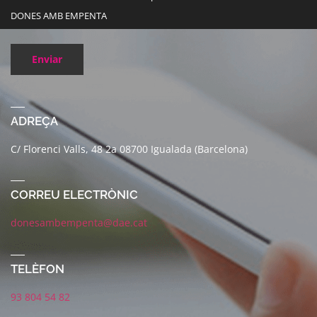
DONES AMB EMPENTA
Enviar
ADREÇA
C/ Florenci Valls, 48 2a 08700 Igualada (Barcelona)
CORREU ELECTRÒNIC
donesambempenta@dae.cat
TELÈFON
93 804 54 82