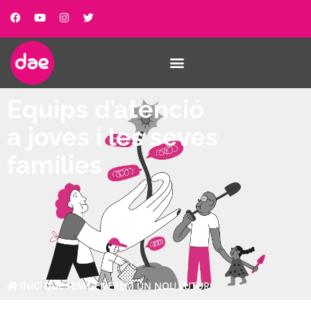
Equips d’atenció
a joves i les seves
famílies
INICI
QUE FEM
GENEREM UN NOU FUTUR