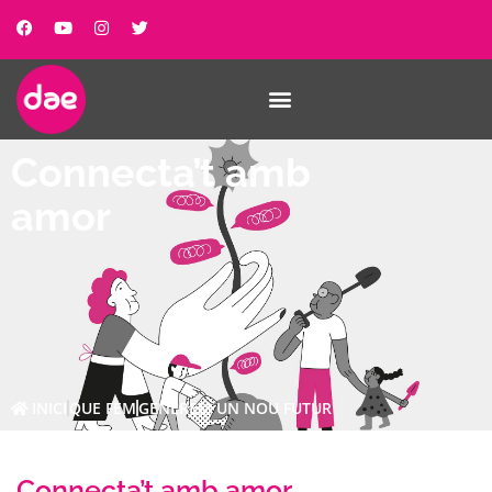
Connecta’t amb
amor
INICI
QUE FEM
GENEREM UN NOU FUTUR
Connecta’t amb amor