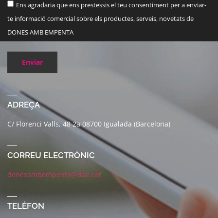
Ens agradaria que ens prestessis el teu consentiment per a enviar-
te informació comercial sobre els productes, serveis, novetats de
DONES AMB EMPENTA
Enviar
ADREÇA
C/ Florenci Valls, 48 2a 08700 Igualada (Barcelona)
CORREU ELECTRÒNIC
donesambempenta@dae.cat
TELÈFON