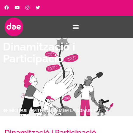
Dinamització i
Participació
INICI
QUE FEM
TRANSFORMEM LA COMUNITAT
Dinamització i Participació