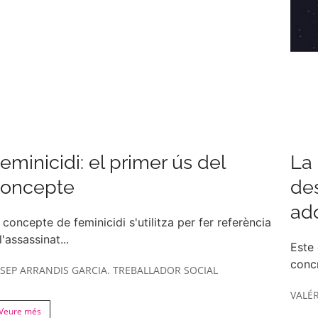
eminicidi: el primer ús del
La 
concepte
des
ad
 concepte de feminicidi s'utilitza per fer referència
l'assassinat...
Este 
concr
OSEP ARRANDIS GARCIA. TREBALLADOR SOCIAL
VALÉR
Veure més