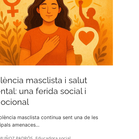
lència masclista i salut
tal: una ferida social i
ocional
olència masclista continua sent una de les
ipals amenaces...
MUÑOZ PADRÓS. Educadora social