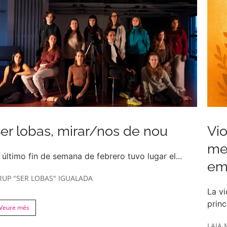
er lobas, mirar/nos de nou
Vio
men
 último fin de semana de febrero tuvo lugar el...
em
RUP "SER LOBAS" IGUALADA
La vi
princ
Veure més
LAIA 