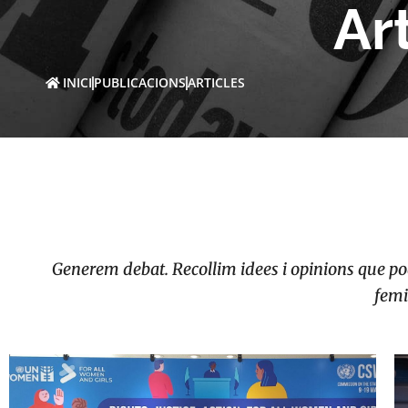
Ar
INICI
PUBLICACIONS
ARTICLES
Generem debat. Recollim idees i opinions que pode
femi