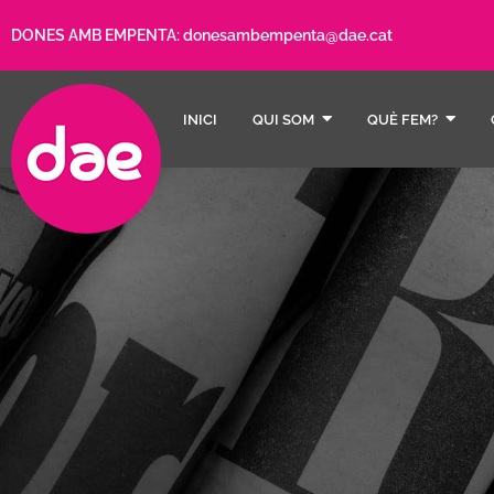
DONES AMB EMPENTA:
donesambempenta@dae.cat
INICI
QUI SOM
QUÈ FEM?