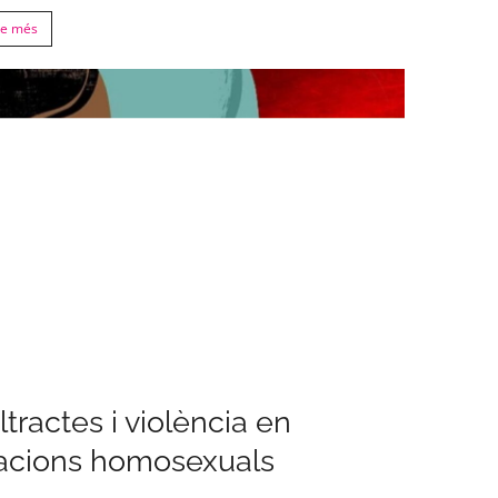
re més
tractes i violència en
lacions homosexuals