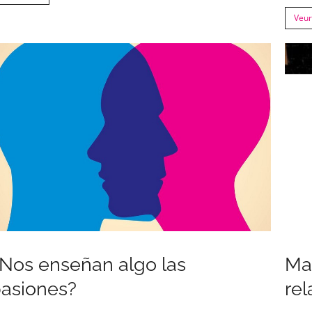
Veu
Nos enseñan algo las
Mal
asiones?
re