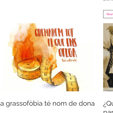
Veu
a grassofòbia té nom de dona
¿Q
pa