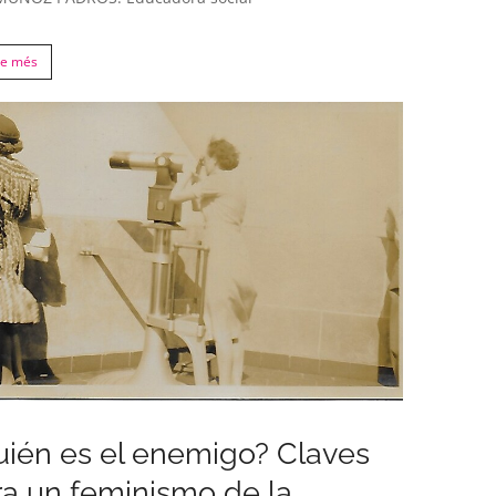
re més
uién es el enemigo? Claves
ra un feminismo de la