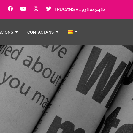
TRUCA’NS AL 938.045.482
ACIONS
CONTACTA’NS