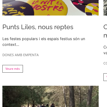
Punts Liles, nous reptes
C
m
Les festes populars i els espais festius són un
context...
C
v
DONES AMB EMPENTA
C
Veure més