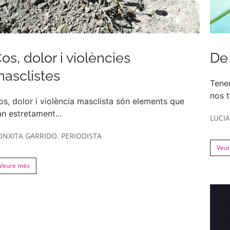
os, dolor i violències
De 
asclistes
Tene
nos t
os, dolor i violència masclista són elements que
an estretament...
LUCI
ONXITA GARRIDO. PERIODISTA
Veu
Veure més