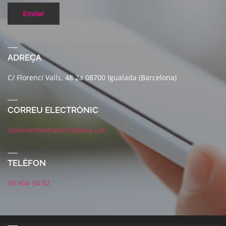
Enviar
ADREÇA
C/ Florenci Valls, 48 2a 08700 Igualada (Barcelona)
CORREU ELECTRÒNIC
donesambempenta@dae.cat
TELÈFON
93 804 54 82