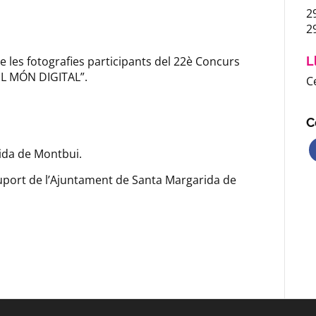
2
2
e les fotografies participants del 22è Concurs
L
EL MÓN DIGITAL”.
C
C
ida de Montbui.
ort de l’Ajuntament de Santa Margarida de