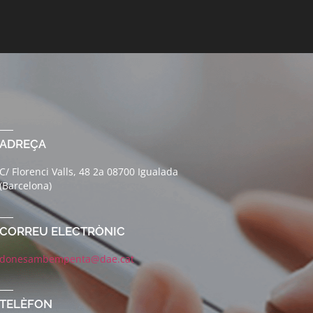
ADREÇA
C/ Florenci Valls, 48 2a 08700 Igualada
(Barcelona)
CORREU ELECTRÒNIC
donesambempenta@dae.cat
TELÈFON