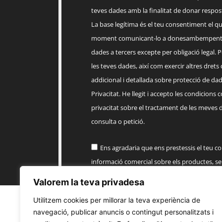
teves dades amb la finalitat de donar respost
La base legítima és el teu consentiment el q
moment comunicant-lo a
donesambempent
dades a tercers excepte per obligació legal. Po
les teves dades, així com exercir altres drets
addicional i detallada sobre protecció de dade
Privacitat. He llegit i accepto les condicions 
privacitat sobre el tractament de les meves 
consulta o petició.
Ens agradaria que ens prestessis el teu c
informació comercial sobre els productes, 
EMPENTA
Valorem la teva privadesa
Utilitzem cookies per millorar la teva experiència de
Enviar
navegació, publicar anuncis o contingut personalitzats i