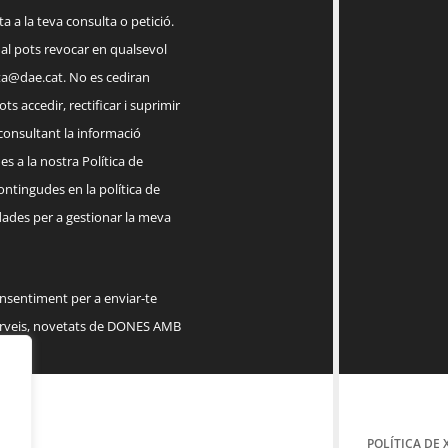
a a la teva consulta o petició.
ual pots revocar en qualsevol
a@dae.cat
. No es cediran
ts accedir, rectificar i suprimir
 consultant la informació
s a la nostra Política de
contingudes en la política de
dades per a gestionar la meva
onsentiment per a enviar-te
serveis, novetats de DONES AMB
POLÍTICA DE 