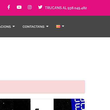
TRUCA’NS AL 938.045.482
ACIONS
CONTACTA’NS