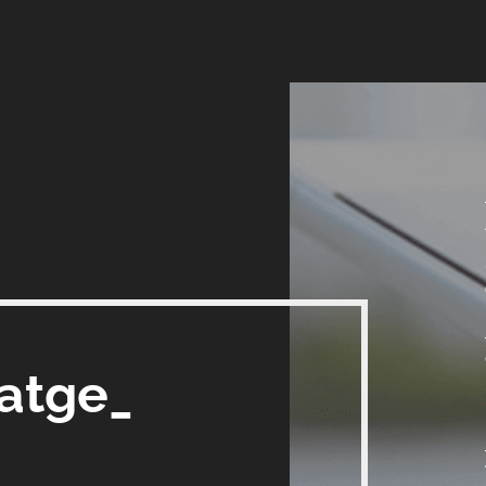
satge_