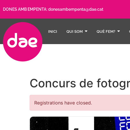
DONES AMB EMPENTA:
donesambempenta@dae.cat
INICI
QUI SOM
QUÈ FEM?
Concurs de fotog
Registrations have closed.