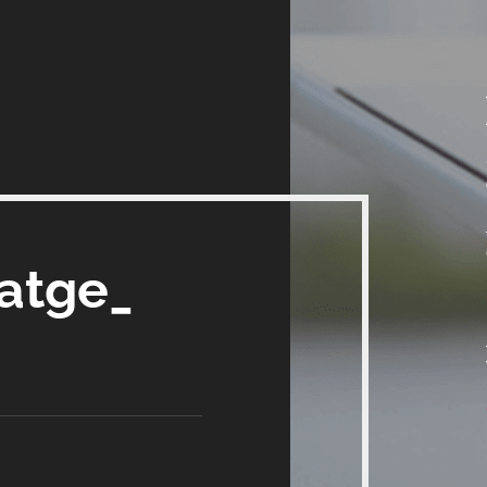
satge_