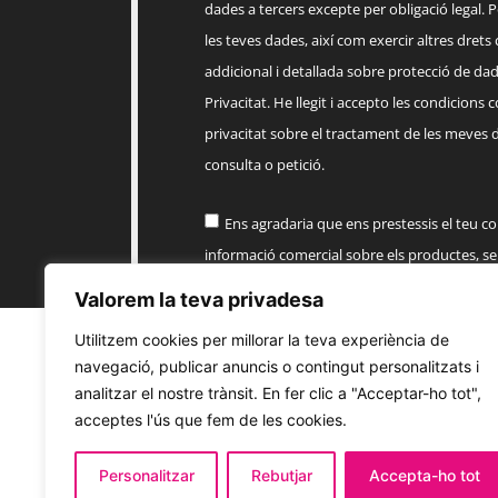
dades a tercers excepte per obligació legal. Po
les teves dades, així com exercir altres drets
addicional i detallada sobre protecció de dade
Privacitat. He llegit i accepto les condicions 
privacitat sobre el tractament de les meves 
consulta o petició.
Ens agradaria que ens prestessis el teu c
informació comercial sobre els productes, 
EMPENTA
Valorem la teva privadesa
Utilitzem cookies per millorar la teva experiència de
Enviar
navegació, publicar anuncis o contingut personalitzats i
analitzar el nostre trànsit. En fer clic a "Acceptar-ho tot",
acceptes l'ús que fem de les cookies.
Personalitzar
Rebutjar
Accepta-ho tot