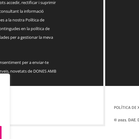
ts accedir, rectificar i suprimir
 consultant la informació
s a la nostra Política de
contingudes en la política de
dades per a gestionar la meva
onsentiment per a enviar-te
serveis, novetats de DONES AMB
POLÍTICA DE 
© 2021. DAE.