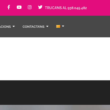
TRUCA’NS AL 938.045.482
ACIONS
CONTACTA’NS