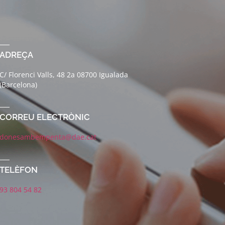
ADREÇA
C/ Florenci Valls, 48 2a 08700 Igualada
(Barcelona)
CORREU ELECTRÒNIC
donesambempenta@dae.cat
TELÈFON
93 804 54 82