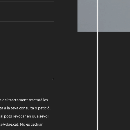
el tractament tractarà les
a a la teva consulta o petició.
ual pots revocar en qualsevol
a@dae.cat
. No es cediran