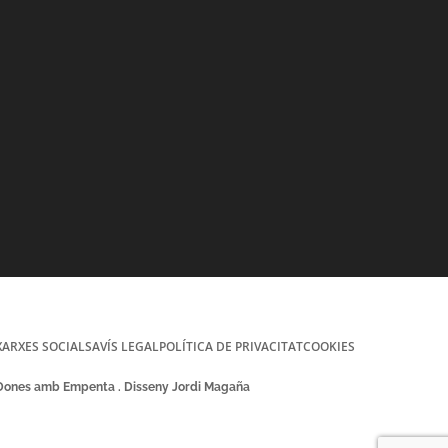
XARXES SOCIALS
AVÍS LEGAL
POLÍTICA DE PRIVACITAT
COOKIES
 Dones amb Empenta . Disseny Jordi Magaña