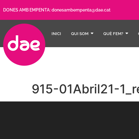
DONES AMB EMPENTA:
donesambempenta@dae.cat
INICI
QUI SOM
QUÈ FEM?
915-01Abril21-1_