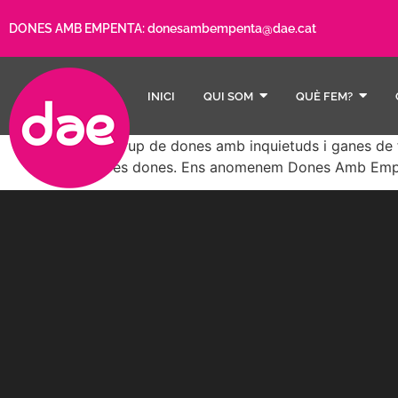
DONES AMB EMPENTA:
donesambempenta@dae.cat
INICI
QUI SOM
QUÈ FEM?
Un grup de dones amb inquietuds i ganes de fe
altres dones. Ens anomenem Dones Amb Emp