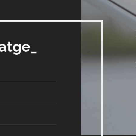
satge_