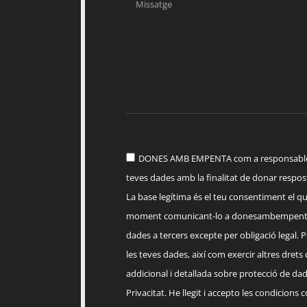
DONES AMB EMPENTA com a responsable d
teves dades amb la finalitat de donar respost
La base legítima és el teu consentiment el q
moment comunicant-lo a
donesambempent
dades a tercers excepte per obligació legal. Po
les teves dades, així com exercir altres drets
addicional i detallada sobre protecció de dade
Privacitat. He llegit i accepto les condicions 