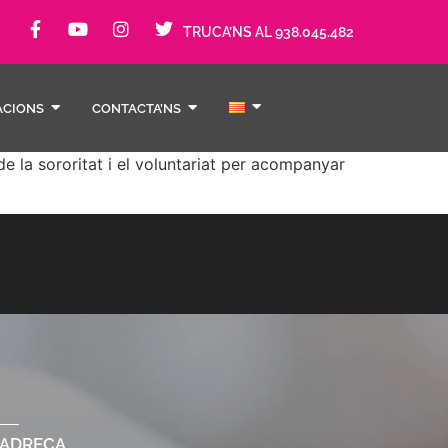
TRUCA’NS AL 938.045.482
ACIONS
CONTACTA’NS
e la sororitat i el voluntariat per acompanyar
ADREÇA