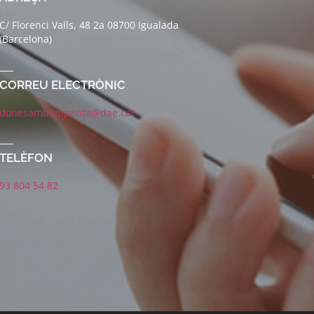
C/ Florenci Valls, 48 2a 08700 Igualada
(Barcelona)
CORREU ELECTRÒNIC
donesambempenta@dae.cat
TELÈFON
93 804 54 82