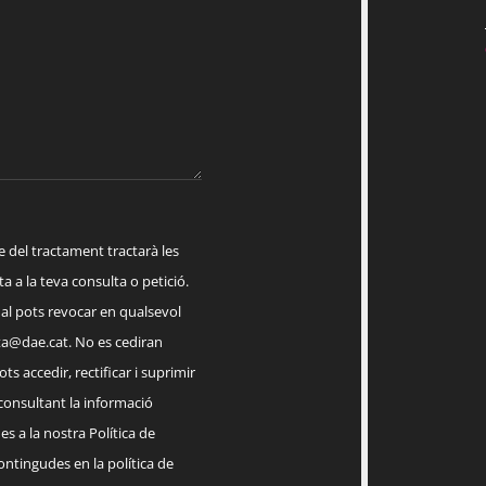
el tractament tractarà les
a a la teva consulta o petició.
ual pots revocar en qualsevol
a@dae.cat
. No es cediran
ts accedir, rectificar i suprimir
 consultant la informació
s a la nostra Política de
contingudes en la política de