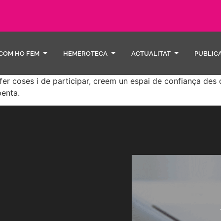
COM HO FEM
HEMEROTECA
ACTUALITAT
PUBLIC
r coses i de participar, creem un espai de confiança des d
enta.