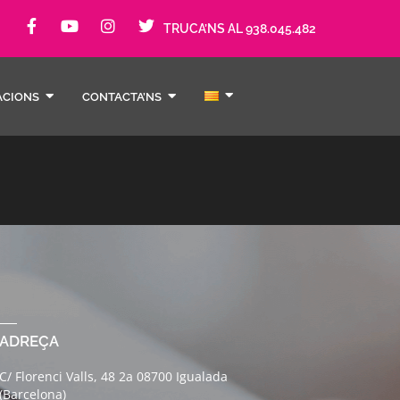
TRUCA’NS AL 938.045.482
ACIONS
CONTACTA’NS
ADREÇA
C/ Florenci Valls, 48 2a 08700 Igualada
(Barcelona)