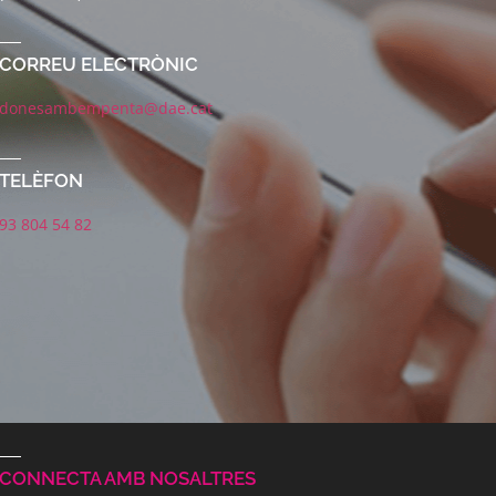
CORREU ELECTRÒNIC
donesambempenta@dae.cat
TELÈFON
93 804 54 82
CONNECTA AMB NOSALTRES