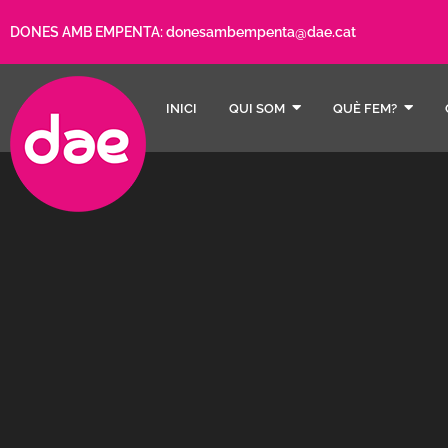
DONES AMB EMPENTA:
donesambempenta@dae.cat
INICI
QUI SOM
QUÈ FEM?