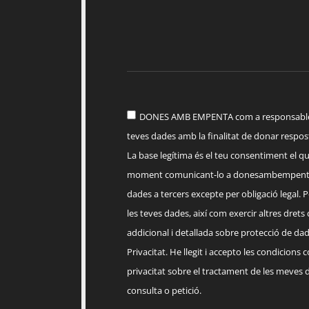
DONES AMB EMPENTA com a responsable d
teves dades amb la finalitat de donar respost
La base legítima és el teu consentiment el q
moment comunicant-lo a
donesambempent
dades a tercers excepte per obligació legal. Po
les teves dades, així com exercir altres drets
addicional i detallada sobre protecció de dade
Privacitat. He llegit i accepto les condicions 
privacitat sobre el tractament de les meves 
consulta o petició.