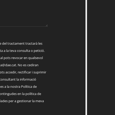
el tractament tractarà les
a a la teva consulta o petició.
ual pots revocar en qualsevol
a@dae.cat
. No es cediran
ts accedir, rectificar i suprimir
 consultant la informació
s a la nostra Política de
contingudes en la política de
dades per a gestionar la meva