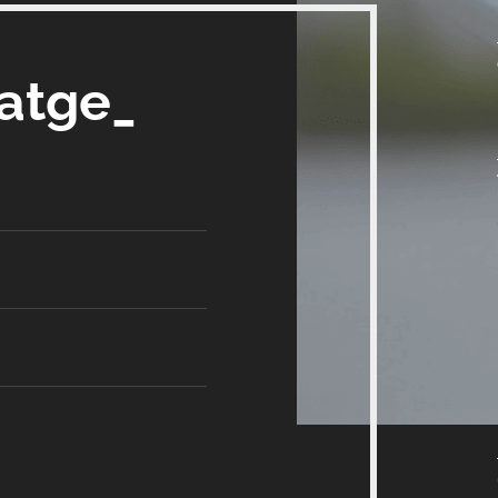
satge_