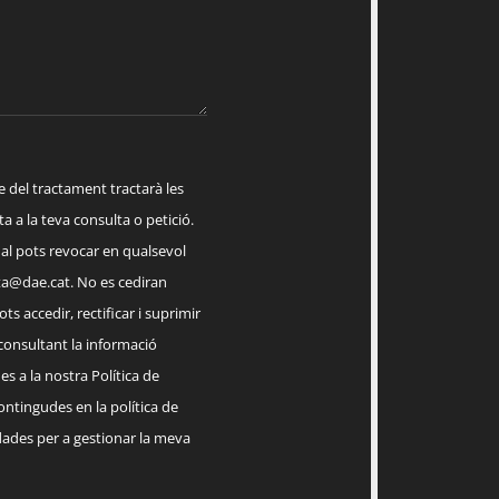
el tractament tractarà les
a a la teva consulta o petició.
ual pots revocar en qualsevol
a@dae.cat
. No es cediran
ts accedir, rectificar i suprimir
 consultant la informació
s a la nostra Política de
contingudes en la política de
dades per a gestionar la meva