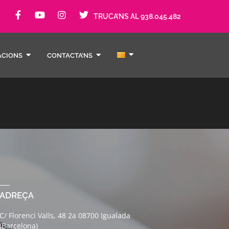
TRUCA’NS AL 938.045.482
ACIONS
CONTACTA’NS
ADREÇA
C/ Florenci Valls, 48 2a 08700 Igualada
(Barcelona)