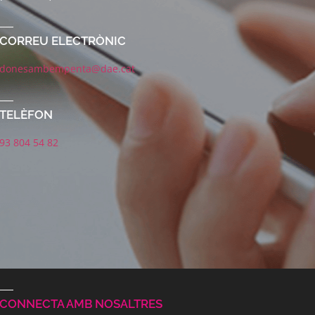
CORREU ELECTRÒNIC
donesambempenta@dae.cat
TELÈFON
93 804 54 82
CONNECTA AMB NOSALTRES