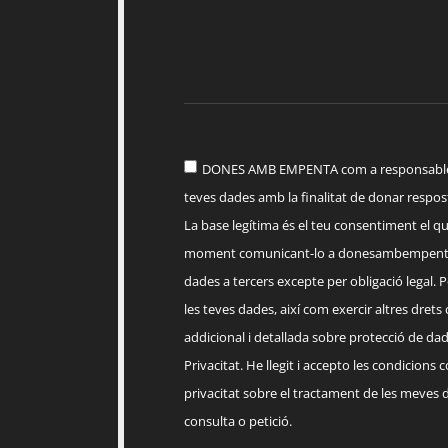
DONES AMB EMPENTA com a responsable d
teves dades amb la finalitat de donar respost
La base legítima és el teu consentiment el q
moment comunicant-lo a
donesambempent
dades a tercers excepte per obligació legal. Po
les teves dades, així com exercir altres drets
addicional i detallada sobre protecció de dade
Privacitat. He llegit i accepto les condicions 
privacitat sobre el tractament de les meves 
consulta o petició.