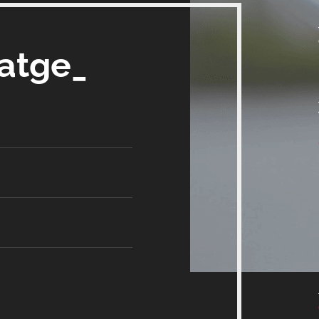
satge_