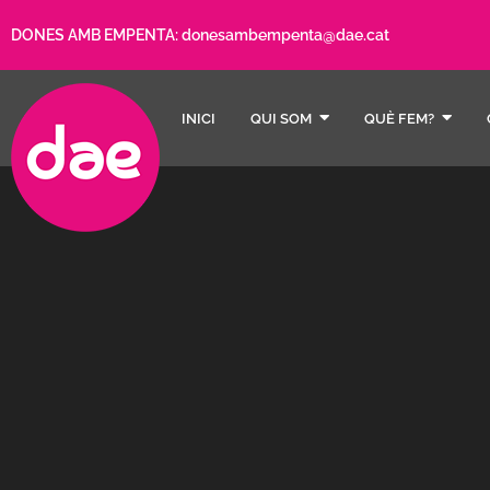
DONES AMB EMPENTA:
donesambempenta@dae.cat
INICI
QUI SOM
QUÈ FEM?