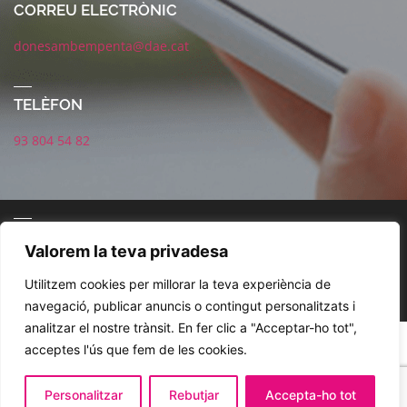
CORREU ELECTRÒNIC
donesambempenta@dae.cat
TELÈFON
93 804 54 82
CONNECTA AMB NOSALTRES
Valorem la teva privadesa
Utilitzem cookies per millorar la teva experiència de
navegació, publicar anuncis o contingut personalitzats i
analitzar el nostre trànsit. En fer clic a "Acceptar-ho tot",
POLÍTICA DE XARXES SOCIALS
AVÍS LEGAL
POLÍTICA DE PRIVACITAT
acceptes l'ús que fem de les cookies.
COOKIES
Personalitzar
Rebutjar
Accepta-ho tot
© 2021. DAE. Dones amb Empenta . Disseny Jordi Magaña