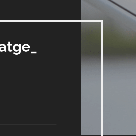
satge_