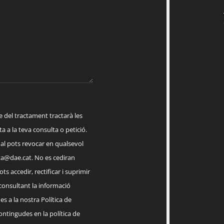
el tractament tractarà les
a a la teva consulta o petició.
ual pots revocar en qualsevol
a@dae.cat
. No es cediran
ts accedir, rectificar i suprimir
 consultant la informació
s a la nostra Política de
contingudes en la política de