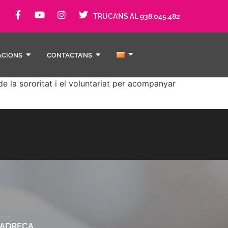
TRUCA’NS AL 938.045.482
ACIONS
CONTACTA’NS
e la sororitat i el voluntariat per acompanyar
ADREÇA