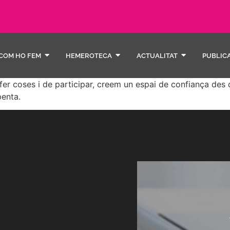
COM HO FEM
HEMEROTECA
ACTUALITAT
PUBLIC
r coses i de participar, creem un espai de confiança des d
enta.