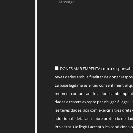
DONES AMB EMPENTA com a responsable d
teves dades amb la finalitat de donar respost
La base legítima és el teu consentiment el q
moment comunicant-lo a
donesambempent
dades a tercers excepte per obligació legal. Po
les teves dades, així com exercir altres drets
addicional i detallada sobre protecció de dade
Privacitat. He llegit i accepto les condicions 