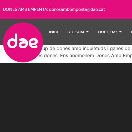
DONES AMB EMPENTA:
donesambempenta@dae.cat
INICI
QUI SOM
QUÈ FEM?
Un grup de dones amb inquietuds i ganes de fe
altres dones. Ens anomenem Dones Amb Emp