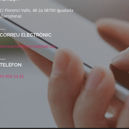
C/ Florenci Valls, 48 2a 08700 Igualada
(Barcelona)
CORREU ELECTRÒNIC
donesambempenta@dae.cat
TELÈFON
93 804 54 82