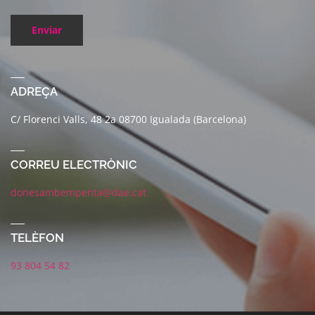
Enviar
ADREÇA
C/ Florenci Valls, 48 2a 08700 Igualada (Barcelona)
CORREU ELECTRÒNIC
donesambempenta@dae.cat
TELÈFON
93 804 54 82