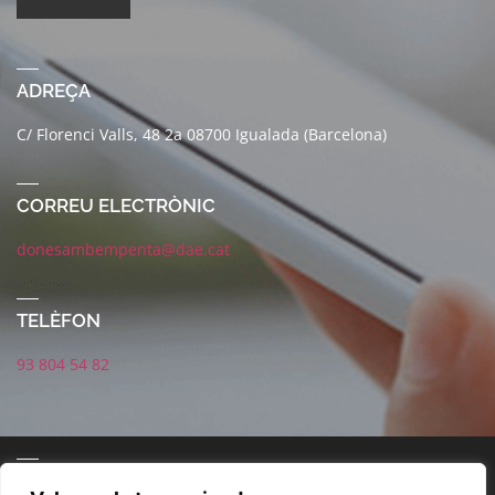
ADREÇA
C/ Florenci Valls, 48 2a 08700 Igualada (Barcelona)
CORREU ELECTRÒNIC
donesambempenta@dae.cat
TELÈFON
93 804 54 82
CONNECTA AMB NOSALTRES