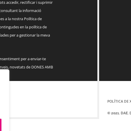
ts accedir, rectificar i suprimir
 consultant la informació
s a la nostra Política de
contingudes en la política de
dades per a gestionar la meva
onsentiment per a enviar-te
serveis, novetats de DONES AMB
POLÍTICA DE 
© 2021. DAE.