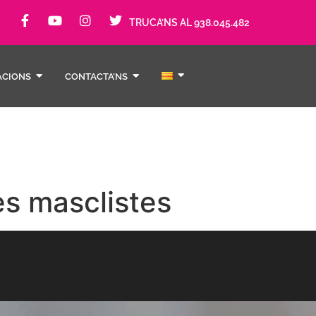
TRUCA’NS AL 938.045.482
ACIONS
CONTACTA’NS
es masclistes