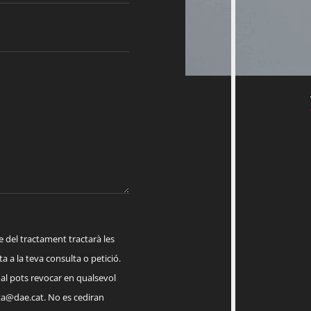
el tractament tractarà les
a a la teva consulta o petició.
ual pots revocar en qualsevol
a@dae.cat
. No es cediran