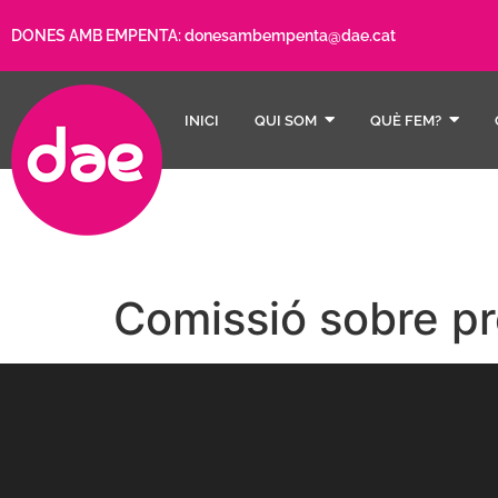
DONES AMB EMPENTA:
donesambempenta@dae.cat
INICI
QUI SOM
QUÈ FEM?
Comissió sobre pr