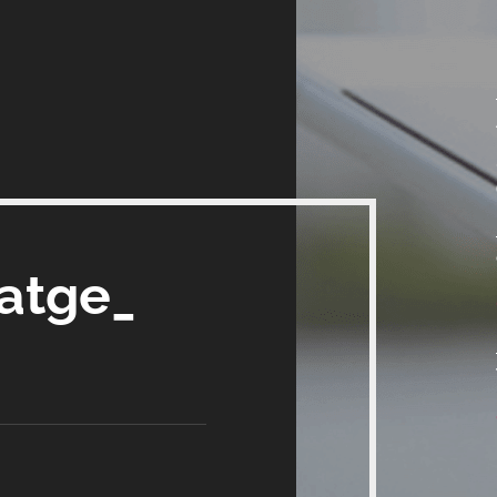
satge_