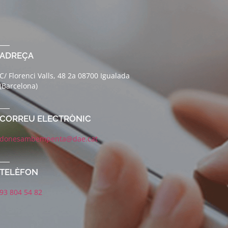
ADREÇA
C/ Florenci Valls, 48 2a 08700 Igualada
(Barcelona)
CORREU ELECTRÒNIC
donesambempenta@dae.cat
TELÈFON
93 804 54 82