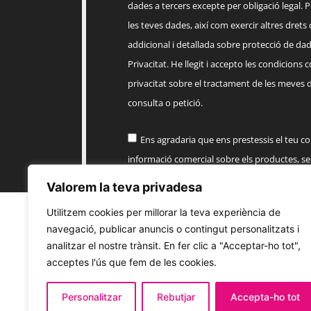
dades a tercers excepte per obligació legal. Po
les teves dades, així com exercir altres drets
addicional i detallada sobre protecció de dade
Privacitat. He llegit i accepto les condicions 
privacitat sobre el tractament de les meves 
consulta o petició.
Ens agradaria que ens prestessis el teu c
informació comercial sobre els productes, 
EMPENTA
Valorem la teva privadesa
Utilitzem cookies per millorar la teva experiència de
Enviar
navegació, publicar anuncis o contingut personalitzats i
analitzar el nostre trànsit. En fer clic a "Acceptar-ho tot",
acceptes l'ús que fem de les cookies.
Personalitzar
Rebutjar
Accepta-ho tot