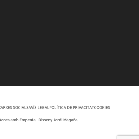
XARXES SOCIALS
AVÍS LEGAL
POLÍTICA DE PRIVACITAT
COOKIES
 Dones amb Empenta . Disseny Jordi Magaña