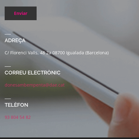
Enviar
ADREÇA
C/ Florenci Valls, 48 2a 08700 Igualada (Barcelona)
CORREU ELECTRÒNIC
donesambempenta@dae.cat
TELÈFON
93 804 54 82