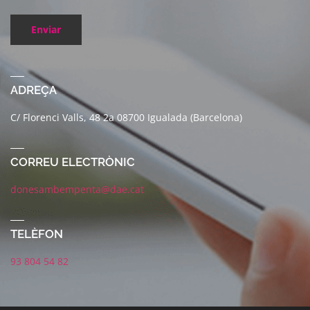
Enviar
ADREÇA
C/ Florenci Valls, 48 2a 08700 Igualada (Barcelona)
CORREU ELECTRÒNIC
donesambempenta@dae.cat
TELÈFON
93 804 54 82