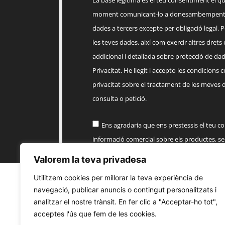
La base legítima és el teu consentiment el q
moment comunicant-lo a
donesambempent
dades a tercers excepte per obligació legal. Po
les teves dades, així com exercir altres drets
addicional i detallada sobre protecció de dade
Privacitat. He llegit i accepto les condicions 
privacitat sobre el tractament de les meves 
consulta o petició.
Ens agradaria que ens prestessis el teu c
informació comercial sobre els productes, 
EMPENTA
Valorem la teva privadesa
Utilitzem cookies per millorar la teva experiència de
Enviar
navegació, publicar anuncis o contingut personalitzats i
analitzar el nostre trànsit. En fer clic a "Acceptar-ho tot",
acceptes l'ús que fem de les cookies.