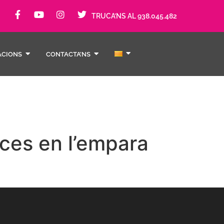
TRUCA’NS AL 938.045.482
ACIONS
CONTACTA’NS
nces en l’empara