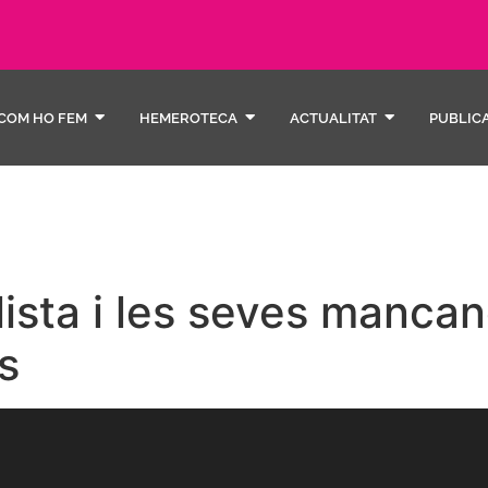
COM HO FEM
HEMEROTECA
ACTUALITAT
PUBLIC
lista i les seves manca
s