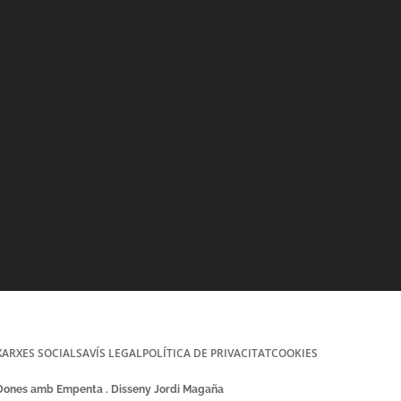
XARXES SOCIALS
AVÍS LEGAL
POLÍTICA DE PRIVACITAT
COOKIES
 Dones amb Empenta . Disseny Jordi Magaña