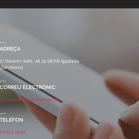
ADREÇA
C/ Florenci Valls, 48 2a 08700 Igualada
(Barcelona)
CORREU ELECTRÒNIC
donesambempenta@dae.cat
TELÈFON
93 804 54 82