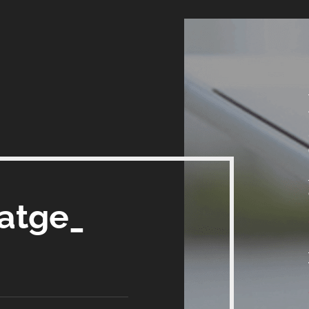
satge_