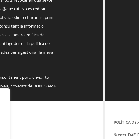
ual pots revocar en qualsevol
a@dae.cat
. No es cediran
ts accedir, rectificar i suprimir
 consultant la informació
s a la nostra Política de
contingudes en la política de
dades per a gestionar la meva
onsentiment per a enviar-te
serveis, novetats de DONES AMB
POLÍTICA DE 
© 2021. DAE.