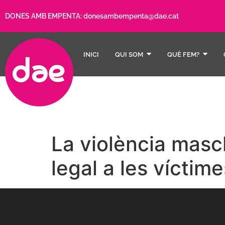
DONES AMB EMPENTA:
donesambempenta@dae.cat
INICI
QUI SOM
QUÈ FEM?
La violència masc
legal a les víctime