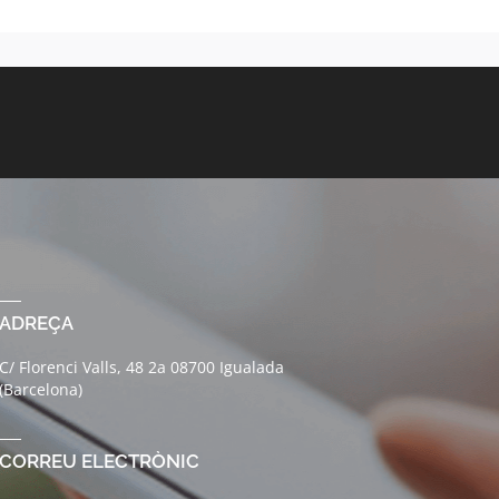
ADREÇA
C/ Florenci Valls, 48 2a 08700 Igualada
(Barcelona)
CORREU ELECTRÒNIC