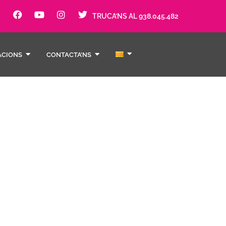
TRUCA’NS AL 938.045.482
ACIONS
CONTACTA’NS
bre 4,