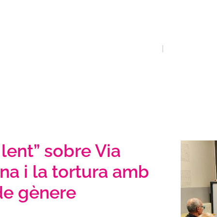
2025
INICI
QUE FEM
 lent” sobre Via
na i la tortura amb
de gènere