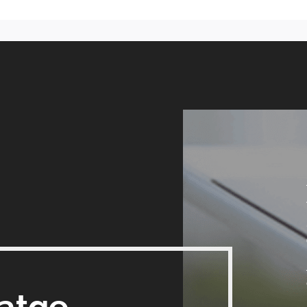
satge_