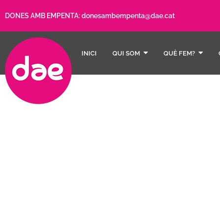
DONES AMB EMPENTA:
donesambempenta@dae.cat
INICI
QUI SOM
QUÈ FEM?