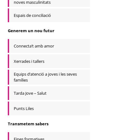
noves masculinitats
Espais de conciliació
Generem un nou futur
Connecta’t amb amor
Xerrades i tallers
Equips d’atenció a joves i les seves
famílies
Tarda Jove – Salut
Punts Liles
Transmetem sabers
Eines formatives