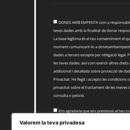
DONES AMB EMPENTA com a responsable d
teves dades amb la finalitat de donar respost
La base legítima és el teu consentiment el q
moment comunicant-lo a
donesambempent
dades a tercers excepte per obligació legal. Po
les teves dades, així com exercir altres drets
addicional i detallada sobre protecció de dade
Privacitat. He llegit i accepto les condicions 
privacitat sobre el tractament de les meves 
consulta o petició.
Ens agradaria que ens prestessis el teu c
informació comercial sobre els productes, 
Valorem la teva privadesa
EMPENTA