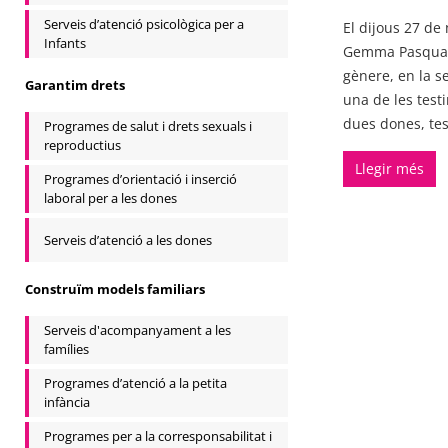
Serveis d’atenció psicològica per a
El dijous 27 de
Infants
Gemma Pasqual i
gènere, en la se
Garantim drets
una de les testi
dues dones, tes
Programes de salut i drets sexuals i
reproductius
Llegir més
Programes d’orientació i inserció
laboral per a les dones
Serveis d’atenció a les dones
Construïm models familiars
Serveis d'acompanyament a les
famílies
Programes d’atenció a la petita
infància
Programes per a la corresponsabilitat i