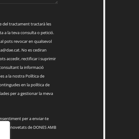
el tractament tractarà les
a a la teva consulta o petició.
ual pots revocar en qualsevol
a@dae.cat
. No es cediran
ts accedir, rectificar i suprimir
 consultant la informació
s a la nostra Política de
contingudes en la política de
dades per a gestionar la meva
onsentiment per a enviar-te
serveis, novetats de DONES AMB