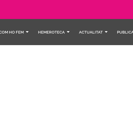
COM HO FEM
HEMEROTECA
ACTUALITAT
PUBLIC
desem