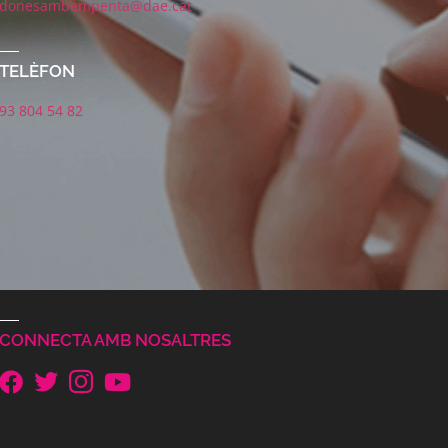
donesambempenta@dae.cat
TELÈFON
93 804 54 82
CONNECTA AMB NOSALTRES