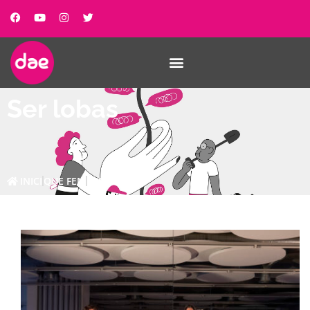
Ser lobas
INICI
QUE FEM
SER LOBAS