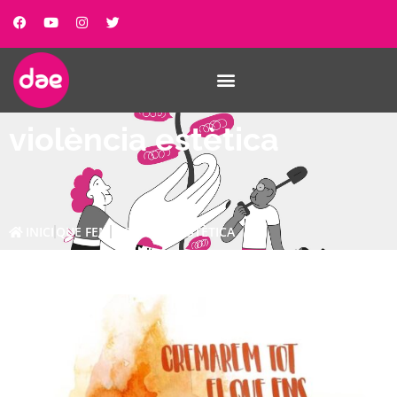
violència estètica
INICI
QUE FEM
VIOLÈNCIA ESTÈTICA