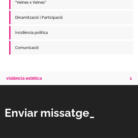
"Veïnes x Veïnes"
Dinamització i Participació
Incidència política
Comunicació
violència estètica
1
Enviar missatge_