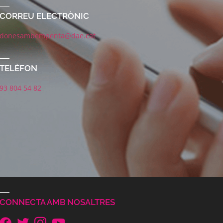
CORREU ELECTRÒNIC
donesambempenta@dae.cat
TELÈFON
93 804 54 82
CONNECTA AMB NOSALTRES