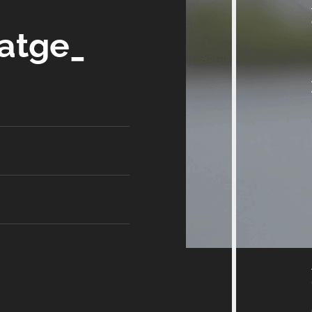
satge_