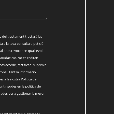
el tractament tractarà les
a a la teva consulta o petició.
ual pots revocar en qualsevol
a@dae.cat
. No es cediran
ts accedir, rectificar i suprimir
 consultant la informació
s a la nostra Política de
contingudes en la política de
dades per a gestionar la meva
onsentiment per a enviar-te