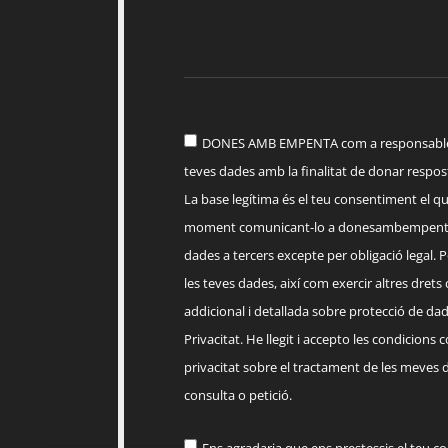
DONES AMB EMPENTA com a responsable d
teves dades amb la finalitat de donar respost
La base legítima és el teu consentiment el q
moment comunicant-lo a
donesambempent
dades a tercers excepte per obligació legal. Po
les teves dades, així com exercir altres drets
addicional i detallada sobre protecció de dade
Privacitat. He llegit i accepto les condicions 
privacitat sobre el tractament de les meves 
consulta o petició.
Ens agradaria que ens prestessis el teu c