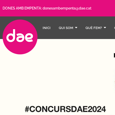
DONES AMB EMPENTA:
donesambempenta@dae.cat
INICI
QUI SOM
QUÈ FEM?