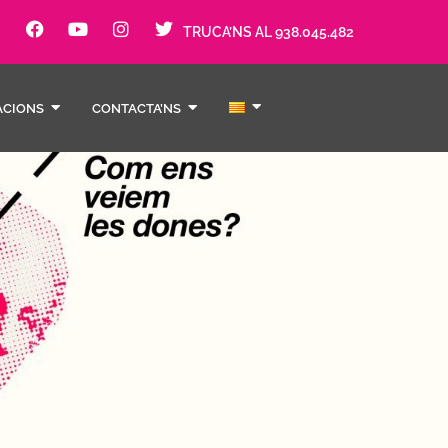
TRUCA’NS AL 938.045.482
ACIONS
CONTACTA’NS