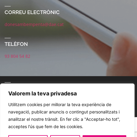
CORREU ELECTRÒNIC
donesambempenta@dae.cat
TELÈFON
93 804 54 82
CONNECTA AMB NOSALTRES
Valorem la teva privadesa
Utilitzem cookies per millorar la teva experiència de
navegació, publicar anuncis o contingut personalitzats i
analitzar el nostre trànsit. En fer clic a "Acceptar-ho tot",
POLÍTICA DE XARXES SOCIALS
AVÍS LEGAL
POLÍTICA DE PRIVACITAT
acceptes l'ús que fem de les cookies.
COOKIES