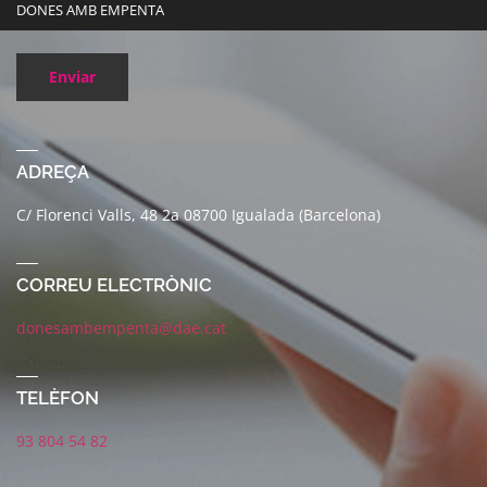
DONES AMB EMPENTA
Enviar
ADREÇA
C/ Florenci Valls, 48 2a 08700 Igualada (Barcelona)
CORREU ELECTRÒNIC
donesambempenta@dae.cat
TELÈFON
93 804 54 82