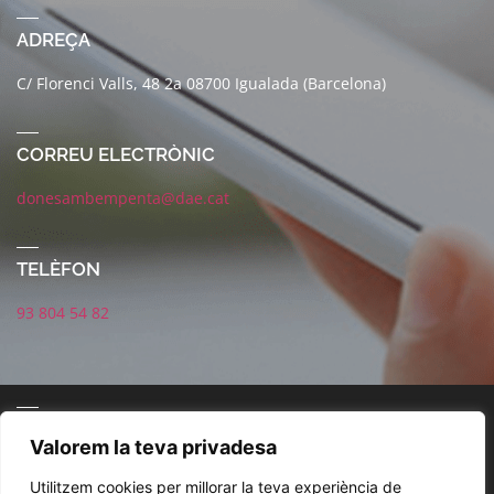
ADREÇA
C/ Florenci Valls, 48 2a 08700 Igualada (Barcelona)
CORREU ELECTRÒNIC
donesambempenta@dae.cat
TELÈFON
93 804 54 82
CONNECTA AMB NOSALTRES
Valorem la teva privadesa
Utilitzem cookies per millorar la teva experiència de